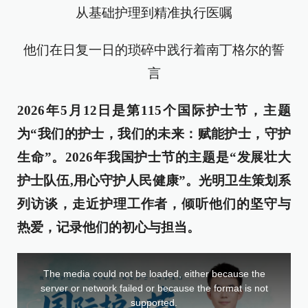
从基础护理到精准执行医嘱
他们在日复一日的琐碎中践行着南丁格尔的誓
言
2026年5月12日是第115个国际护士节，主题
为“我们的护士，我们的未来：赋能护士，守护
生命”。2026年我国护士节的主题是“发展壮大
护士队伍,用心守护人民健康”。光明卫生策划系
列访谈，走近护理工作者，倾听他们的坚守与
热爱，记录他们的初心与担当。
This
is
a
The media could not be loaded, either because the
modal
window.
server or network failed or because the format is not
supported.