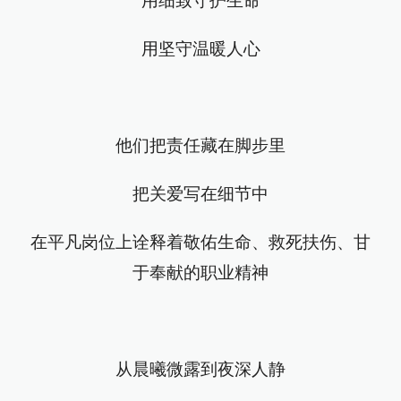
用细致守护生命
用坚守温暖人心
他们把责任藏在脚步里
把关爱写在细节中
在平凡岗位上诠释着敬佑生命、救死扶伤、甘
于奉献的职业精神
从晨曦微露到夜深人静