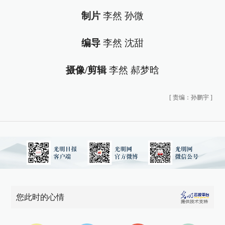
制片
李然 孙微
编导
李然 沈甜
摄像/剪辑
李然 郝梦晗
[
责编：孙鹏宇
]
您此时的心情