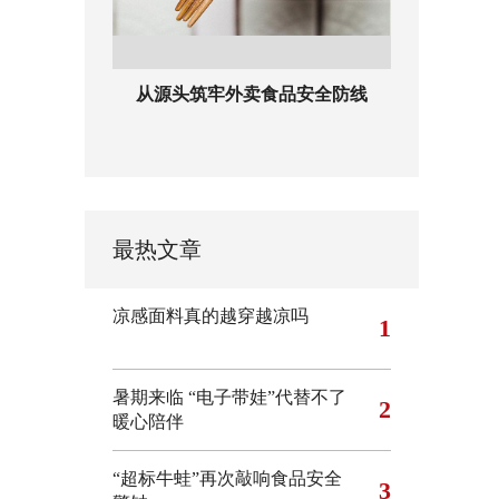
从源头筑牢外卖食品安全防线
最热文章
凉感面料真的越穿越凉吗
1
暑期来临 “电子带娃”代替不了
2
暖心陪伴
“超标牛蛙”再次敲响食品安全
3