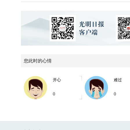
您此时的心情
开心
难过
0
0