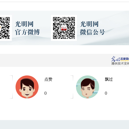
点赞
飘过
0
0