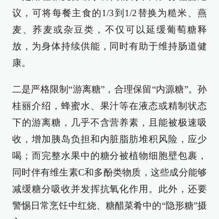
议，可将每餐主食的1/3到1/2替换为糙米、燕
麦、荞麦或杂豆类，不仅可以延缓葡萄糖释
放，为身体持续供能，同时有助于维持肠道健
康。
二是严格限制“游离糖”，合理保留“内源糖”。孙
桂丽介绍，蜂蜜水、果汁等在液态或精制状态
下的游离糖，几乎不含营养素，且能被极速吸
收，增加胰岛负担和内脏脂肪堆积风险，应少
喝；而完整水果中的糖分被植物细胞壁包裹，
同时伴有维生素C和多酚类物质，这些成分能够
减缓糖分吸收并发挥抗氧化作用。此外，还要
警惕日常烹饪中红烧、糖醋菜肴中的“隐形糖”摄