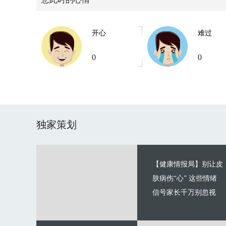
开心
难过
0
0
独家策划
【健康情报局】别让皮
肤病伤“心” 这些情绪
信号家长千万别忽视