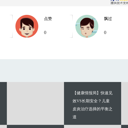
点赞
飘过
0
0
【健康情报局】快速见
效VS长期安全？儿童
皮炎治疗选择的平衡之
道