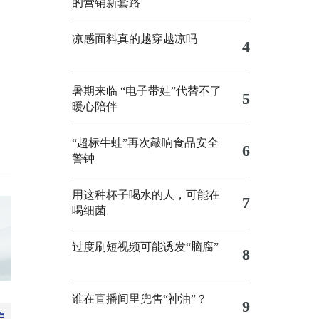
的营销新套路
凉感面料真的越穿越凉吗
4
暑期来临 “电子带娃”代替不了
5
暖心陪伴
“超标牛蛙”再次敲响食品安全
6
警钟
用这种杯子喝水的人，可能在
7
喝细菌
过度刷短视频可能诱发“脑腐”
8
谁在直播间里兜售“神油”？
9