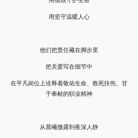
用细致守护生命
用坚守温暖人心
他们把责任藏在脚步里
把关爱写在细节中
在平凡岗位上诠释着敬佑生命、救死扶伤、甘
于奉献的职业精神
从晨曦微露到夜深人静