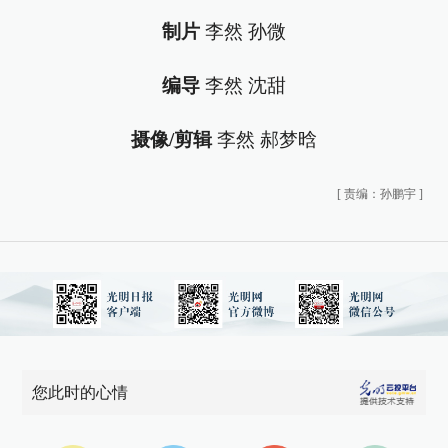
制片
李然 孙微
编导
李然 沈甜
摄像/剪辑
李然 郝梦晗
[
责编：孙鹏宇
]
您此时的心情