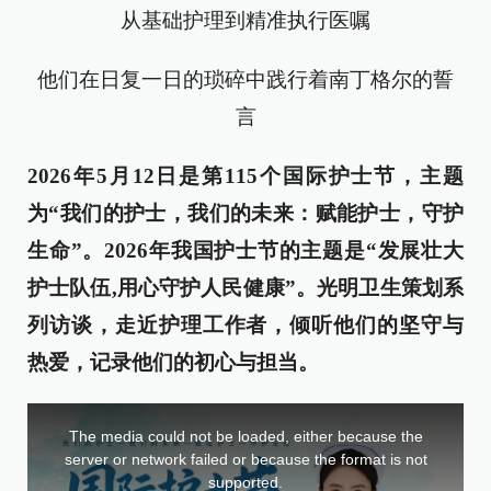
从基础护理到精准执行医嘱
他们在日复一日的琐碎中践行着南丁格尔的誓
言
2026年5月12日是第115个国际护士节，主题
为“我们的护士，我们的未来：赋能护士，守护
生命”。2026年我国护士节的主题是“发展壮大
护士队伍,用心守护人民健康”。光明卫生策划系
列访谈，走近护理工作者，倾听他们的坚守与
热爱，记录他们的初心与担当。
This
is
a
The media could not be loaded, either because the
modal
window.
server or network failed or because the format is not
supported.