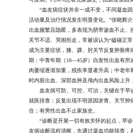
“血友病症状并非一成不变，不同凝血因
活动量及治疗情况发生明显变化。”张晓辉介
出血频繁且隐匿，多表现为脐带渗血不止、
关节不适、哭闹拒走，常被误认为“磕碰正常
成为主要症状，膝、踝、肘关节反复肿胀疼
期；中青年期（18—45岁）自发性出血有
肉萎缩逐渐加重，残疾率显著升高；中老年期
时内脏出血、深部血肿及颅内出血风险上升
血友病可防、可控、可治，关键在于早诊
就医排查：反复出现不明原因淤青、关节肿
住；有男性出血不止家族史。
“诊断是开展一切有效关怀的起点，早诊断
友病诊断流程清晰，先通过凝血功能筛查，