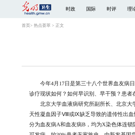
时政
国际
时评
理
首页
>
热点荟萃
>
正文
今年4月17日是第三十八个世界血友病日
诊疗现状如何？如何早识别、早干预？患者
北京大学血液病研究所副所长、北京大学
天性凝血因子Ⅷ或Ⅸ缺乏导致的遗传性出血
分为血友病A和血友病B，均为X染色体连
可发病。约30%患者无家族史，由新发基因