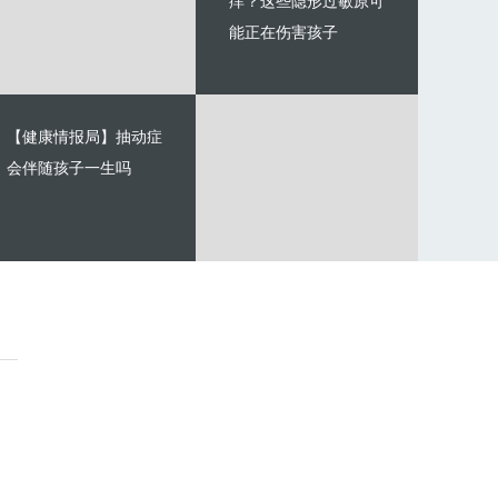
痒？这些隐形过敏原可
能正在伤害孩子
【健康情报局】抽动症
会伴随孩子一生吗