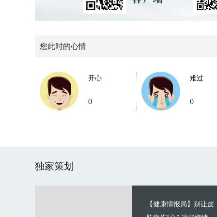
您此时的心情
开心
难过
0
0
独家策划
【健康情报局】别让皮