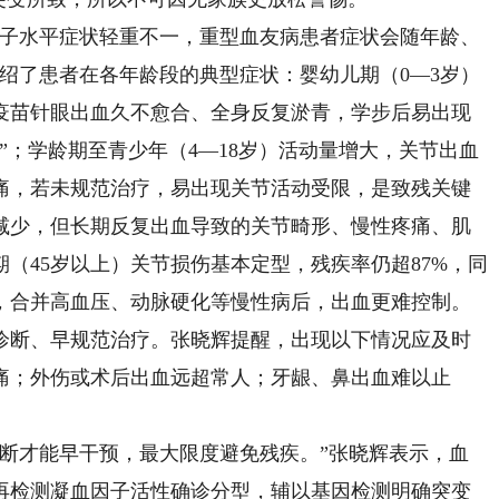
子水平症状轻重不一，重型血友病患者症状会随年龄、
绍了患者在各年龄段的典型症状：婴幼儿期（0—3岁）
疫苗针眼出血久不愈合、全身反复淤青，学步后易出现
”；学龄期至青少年（4—18岁）活动量增大，关节出血
痛，若未规范治疗，易出现关节活动受限，是致残关键
所减少，但长期反复出血导致的关节畸形、慢性疼痛、肌
（45岁以上）关节损伤基本定型，残疾率仍超87%，同
，合并高血压、动脉硬化等慢性病后，出血更难控制。
断、早规范治疗。张晓辉提醒，出现以下情况应及时
痛；外伤或术后出血远超常人；牙龈、鼻出血难以止
才能早干预，最大限度避免残疾。”张晓辉表示，血
再检测凝血因子活性确诊分型，辅以基因检测明确突变