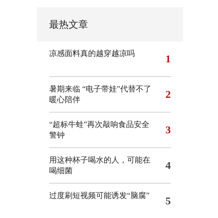
最热文章
凉感面料真的越穿越凉吗
1
暑期来临 “电子带娃”代替不了
2
暖心陪伴
“超标牛蛙”再次敲响食品安全
3
警钟
用这种杯子喝水的人，可能在
4
喝细菌
过度刷短视频可能诱发“脑腐”
5