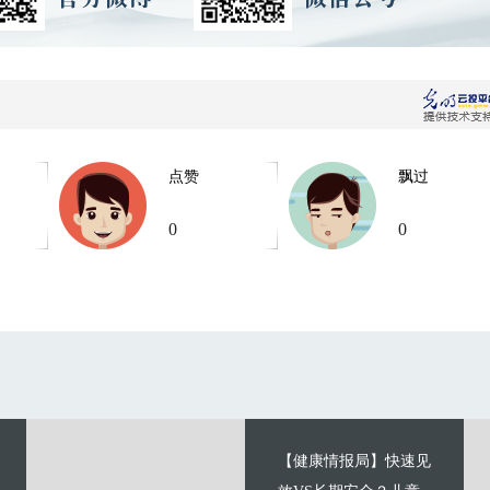
点赞
飘过
0
0
【健康情报局】快速见