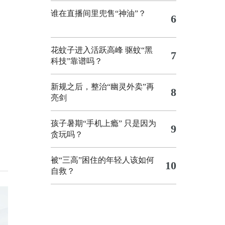
谁在直播间里兜售“神油”？
6
花蚊子进入活跃高峰 驱蚊“黑
7
科技”靠谱吗？
新规之后，整治“幽灵外卖”再
8
亮剑
孩子暑期“手机上瘾” 只是因为
9
贪玩吗？
被“三高”困住的年轻人该如何
10
自救？