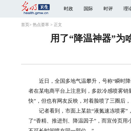
时政
国际
时评
理
首页
>
热点荟萃
>
正文
用了“降温神器”为
近日，全国多地气温攀升，号称“瞬时降温
者在某电商平台上注意到，多款冷感喷雾销
快”，但也有网友反映，对着脸喷了三圈后
记者看到，市面上某款“液氮速冻喷雾”，号
了“香精、推进剂、降温因子”，而宣传页用小
不可长时间喷在同一部位。”