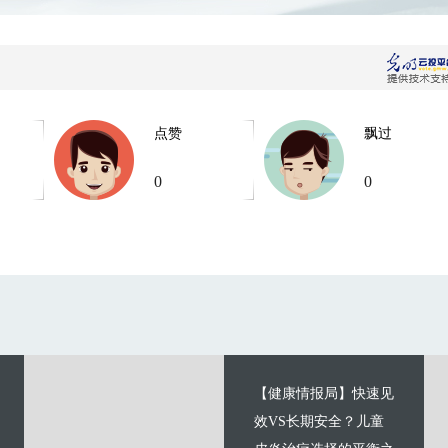
点赞
飘过
0
0
【健康情报局】快速见
效VS长期安全？儿童