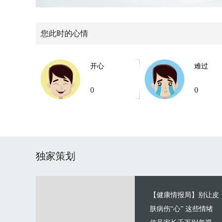
您此时的心情
开心
难过
0
0
独家策划
【健康情报局】别让皮
肤病伤“心” 这些情绪