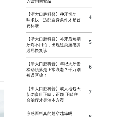
的营销新套路
【浙大口腔科普】种牙切勿一
4
味求快，适配自身条件才是首
要标准
【浙大口腔科普】补牙后短期
5
牙疼不用怕，出现这类痛感务
必尽快复诊
【浙大口腔科普】年纪大牙齿
6
松动脱落是正常衰老？千万别
被误区骗了
【浙大口腔科普】成人地包天
7
切勿盲目正畸，正颌‑正畸联
合治疗才是治本方案
凉感面料真的越穿越凉吗
8