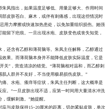
朱凤指出，如果温度足够低、用量足够大、作用时间
局部皮肤苍白、麻木，或伴有刺痛感，出现这些情况时
，切忌用力摩擦或快速加热患处，以免加重组织损伤。她强
可能留下疤痕。一旦出现水疱、皮肤变色或丧失知觉，
，还含有乙醇和薄荷脑等。朱凤主任解释，乙醇通过
温效果。而薄荷脑本身并不能降低皮肤实际温度，它是
开关”，营造清凉的错觉。“薄荷脑相对温和，而乙醇刺
感肌人群并不友好，不当使用极易损伤皮肤。”
痛、水疱、瘙痒等症状，朱凤主任判断，这大概率是
反应。“一旦皮肤出现不适，应第一时间用大量清水冲洗
分，缓解刺激。”她提醒。
与皮肤保持15~20厘米的距离，切勿紧贴皮肤，单次