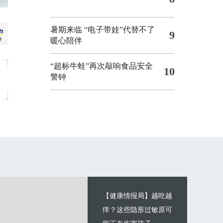
暑期来临 “电子带娃”代替不了
9
暖心陪伴
“超标牛蛙”再次敲响食品安全
10
警钟
【健康情报局】越吃越
痒？这些隐形过敏原可