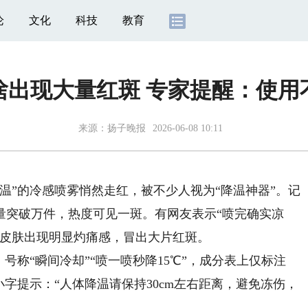
论
文化
科技
教育
啥出现大量红斑 专家提醒：使
来源：
扬子晚报
2026-06-08 10:11
”的冷感喷雾悄然走红，被不少人视为“降温神器”。记
量突破万件，热度可见一斑。有网友表示“喷完确实凉
，皮肤出现明显灼痛感，冒出大片红斑。
称“瞬间冷却”“喷一喷秒降15℃”，成分表上仅标注
字提示：“人体降温请保持30cm左右距离，避免冻伤，