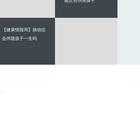
能正在伤害孩子
【健康情报局】抽动症
会伴随孩子一生吗