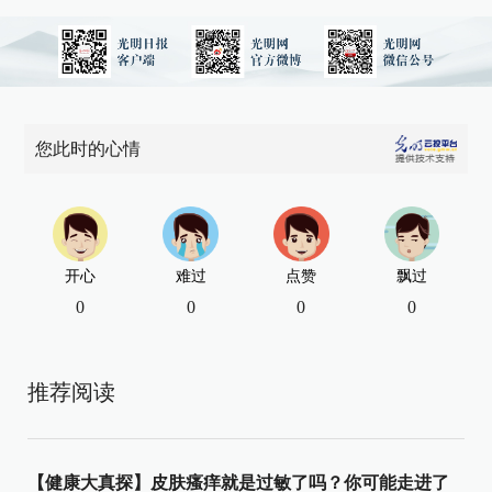
您此时的心情
开心
难过
点赞
飘过
0
0
0
0
推荐阅读
【健康大真探】皮肤瘙痒就是过敏了吗？你可能走进了