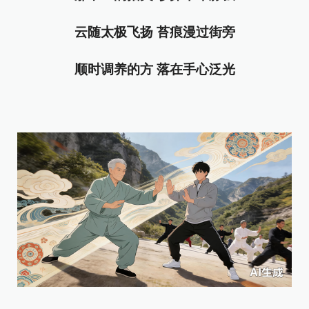
云随太极飞扬 苔痕漫过街旁
顺时调养的方 落在手心泛光