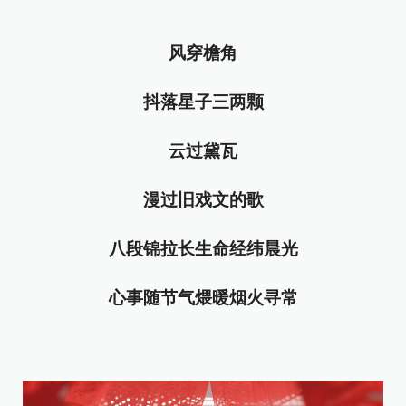
风穿檐角
抖落星子三两颗
云过黛瓦
漫过旧戏文的歌
八段锦拉长生命经纬晨光
心事随节气煨暖烟火寻常