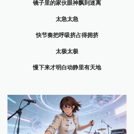
镜子里的家伙眼神飘到迷离
太急太急
快节奏把呼吸挤占得拥挤
太极太极
慢下来才明白动静里有天地