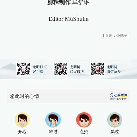
剪辑制作
牟舒琳
Editor MuShulin
[
责编：孙鹏宇
]
您此时的心情
开心
难过
点赞
飘过