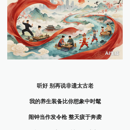
听好 别再说非遗太古老
我的养生装备比你想象中时髦
闹钟当作发令枪 整天疲于奔袭