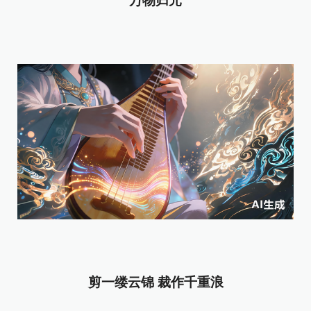
万物归元
剪一缕云锦 裁作千重浪