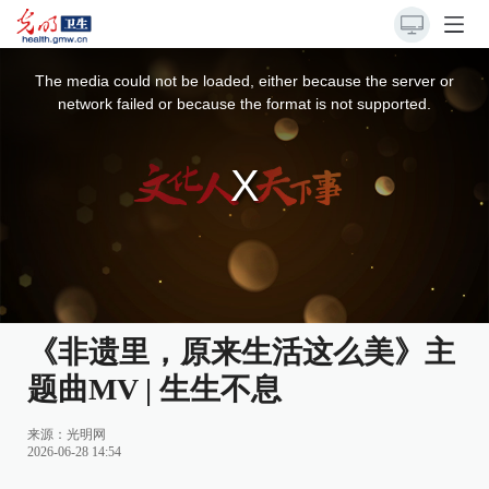
This
is
a
The media could not be loaded, either because the server or
modal
window.
network failed or because the format is not supported.
《非遗里，原来生活这么美》主
题曲MV | 生生不息
来源：光明网
2026-06-28 14:54