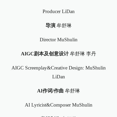
Producer LiDan
导演
牟舒琳
Director MuShulin
AIGC剧本及创意设计
牟舒琳 李丹
AIGC Screenplay&Creative Design: MuShulin
LiDan
AI作词/作曲
牟舒琳
AI Lyricist&Composer MuShulin