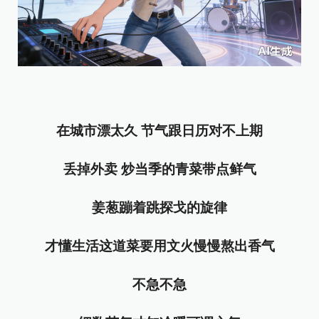
在城市漂太久 节气跟日历对不上期
丢掉外卖 炒当季的青菜带点鲜气
姜葱蹦着跳探戈的旋律
才懂生活这道菜要用文火慢慢熬出香气
不急不急