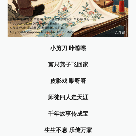
小剪刀 咔嚓嚓
剪只燕子飞回家
皮影戏 咿呀呀
师徒四人走天涯
千年故事传成宝
生生不息 乐传万家