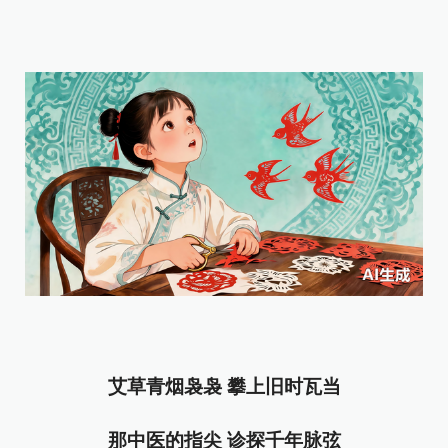
艾草青烟袅袅 攀上旧时瓦当
那中医的指尖 诊探千年脉弦