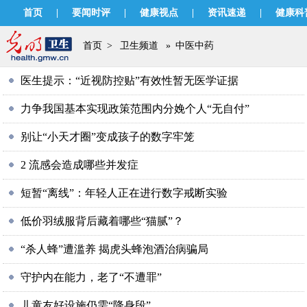
首页
|
要闻时评
|
健康视点
|
资讯速递
|
健康科
首页
>
卫生频道
»
中医中药
医生提示：“近视防控贴”有效性暂无医学证据
力争我国基本实现政策范围内分娩个人“无自付”
别让“小天才圈”变成孩子的数字牢笼
2 流感会造成哪些并发症
短暂“离线”：年轻人正在进行数字戒断实验
低价羽绒服背后藏着哪些“猫腻”？
“杀人蜂”遭滥养 揭虎头蜂泡酒治病骗局
守护内在能力，老了“不遭罪”
儿童友好设施仍需“降身段”