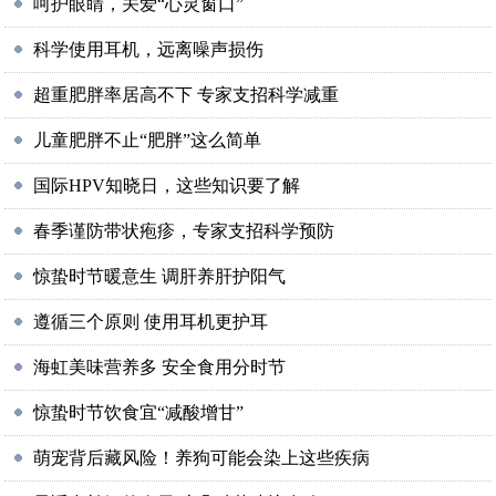
呵护眼睛，关爱“心灵窗口”
科学使用耳机，远离噪声损伤
超重肥胖率居高不下 专家支招科学减重
儿童肥胖不止“肥胖”这么简单
国际HPV知晓日，这些知识要了解
春季谨防带状疱疹，专家支招科学预防
惊蛰时节暖意生 调肝养肝护阳气
遵循三个原则 使用耳机更护耳
海虹美味营养多 安全食用分时节
惊蛰时节饮食宜“减酸增甘”
萌宠背后藏风险！养狗可能会染上这些疾病