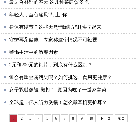
最适合补钙的春天 这几种菜建议多吃
年轻人，当心痛风“盯上”你……
身体有结节？这些天然“散结方”赶快学起来
守护耳朵健康，专家称这个情况不可轻视
警惕生活中的致聋因素
2元和200元的钙片，到底有什么区别？
鱼会有重金属污染吗？如何挑选、食用更健康？
女子双腿像被“鞭打”，竟因为吃了一道家常菜
全球超15亿人听力受损！怎么戴耳机更护耳？
1
2
3
4
5
6
7
8
9
10
下一页
尾页