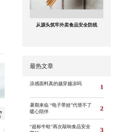
从源头筑牢外卖食品安全防线
最热文章
凉感面料真的越穿越凉吗
1
暑期来临 “电子带娃”代替不了
2
暖心陪伴
“超标牛蛙”再次敲响食品安全
3