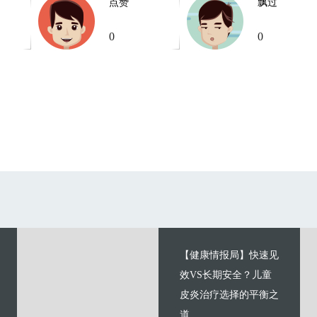
点赞
飘过
0
0
【健康情报局】快速见
效VS长期安全？儿童
皮炎治疗选择的平衡之
道