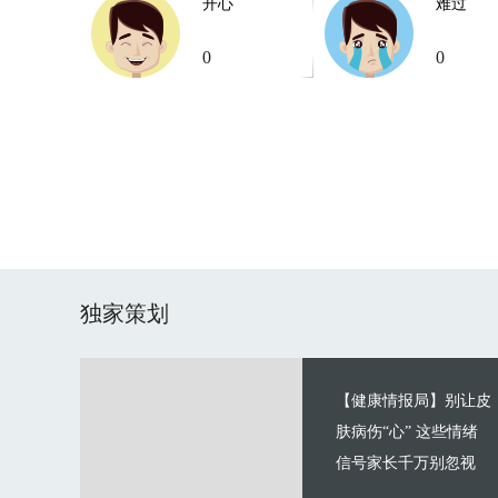
开心
难过
0
0
独家策划
【健康情报局】别让皮
肤病伤“心” 这些情绪
信号家长千万别忽视