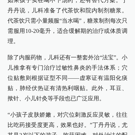
如果孩子实在喝不下汤药，还有替代方案。丁
丹丹说，儿科准备了代茶饮和院内制剂糖浆。
代茶饮只需小量频服“当水喝”，糖浆制剂每次只
需服用10-20毫升，适合缓解期的治疗或体质调
理。
除了内服药物，儿科还有一整套外治“法宝”。小
儿推拿有专门治疗过敏性鼻炎的手法体系；穴
位贴敷则根据证型不同——虚寒证有温阳化痰
贴，肺经伏热证有清热利咽贴。此外，耳豆、
揿针、小儿针灸等手段也已广泛应用。
“小孩子皮肤娇嫩，对穴位刺激反应灵敏，往往
比吃药接受度更高，效果也好。”丁丹丹说，尤