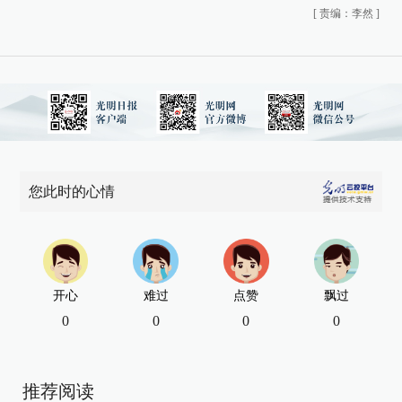
[
责编：李然
]
您此时的心情
开心
难过
点赞
飘过
0
0
0
0
推荐阅读