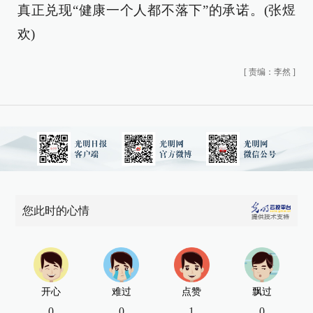
真正兑现“健康一个人都不落下”的承诺。(张煜
欢)
[
责编：李然
]
您此时的心情
开心
难过
点赞
飘过
0
0
1
0