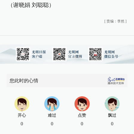
（谢晓娟 刘聪聪）
[
责编：李然
]
您此时的心情
开心
难过
点赞
飘过
0
0
0
0