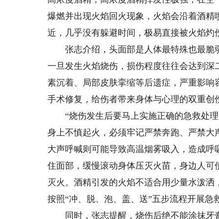
爆燃并出现火焰回火现象，火焰会沿着酒精
近，几乎没有躲避时间，极易直接被火焰灼
张志介绍，头面部是人体最特殊也最脆弱
一旦发生火焰烧伤，损伤程度往往会达到深
素沉着、局部皮肤挛缩等后遗症，严重影响
手术修复，给伤者带来身体与心理的双重创
“烧伤发生后要马上实施正确的急救处理，
身上不慎起火，必须牢记严禁奔跑、严禁大
大声呼喊则可能导致高温烟雾吸入，造成呼
住面部，缓慢滚动身体压灭火苗，身边人可
灭火。酒精引发的火焰不适合用少量水泼洒
按照“冲、脱、泡、盖、送”五步流程开展急
同时，张志提醒，烧伤后绝不能涂抹牙膏