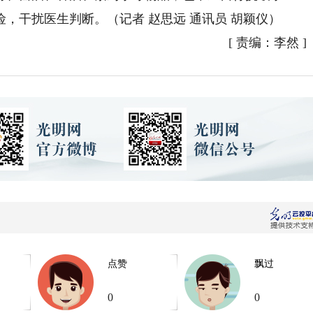
，干扰医生判断。（记者 赵思远 通讯员 胡颖仪）
[
责编：李然
]
点赞
飘过
0
0