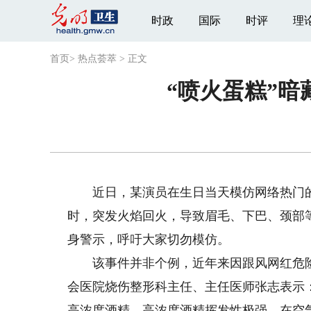
时政
国际
时评
理
首页
>
热点荟萃
>
正文
“喷火蛋糕”
近日，某演员在生日当天模仿网络热门的“
时，突发火焰回火，导致眉毛、下巴、颈部
身警示，呼吁大家切勿模仿。
该事件并非个例，近年来因跟风网红危险
会医院烧伤整形科主任、主任医师张志表示
高浓度酒精，高浓度酒精挥发性极强，在空