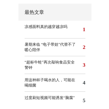
最热文章
凉感面料真的越穿越凉吗
1
暑期来临 “电子带娃”代替不了
2
暖心陪伴
“超标牛蛙”再次敲响食品安全
3
警钟
用这种杯子喝水的人，可能在
4
喝细菌
过度刷短视频可能诱发“脑腐”
5