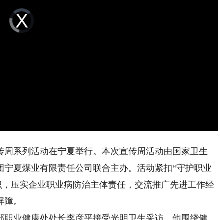
Video
Player
is
loading.
周系列活动在宁夏举行。本次宣传周活动由国家卫生
团宁夏煤业有限责任公司联合主办。活动紧扣“守护职业
识，压实企业职业病防治主体责任，交流推广先进工作经
屏障。
职业健康处处长李彦平接受光明卫生采访。他围绕健