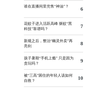
谁在直播间里兜售“神油”？
6
花蚊子进入活跃高峰 驱蚊“黑
7
科技”靠谱吗？
新规之后，整治“幽灵外卖”再
8
亮剑
孩子暑期“手机上瘾” 只是因为
9
贪玩吗？
被“三高”困住的年轻人该如何
10
自救？