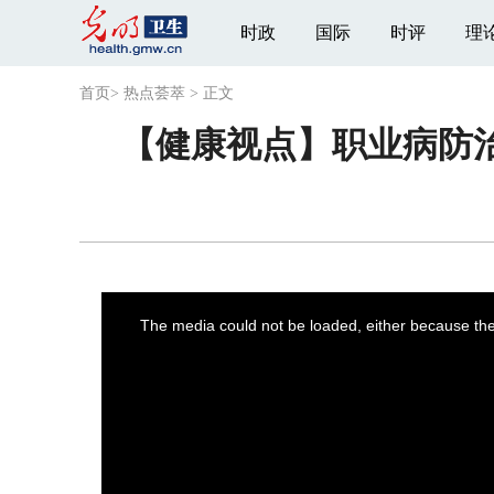
时政
国际
时评
理
首页
>
热点荟萃
>
正文
【健康视点】职业病防
This
is
a
The media could not be loaded, either because the 
modal
window.