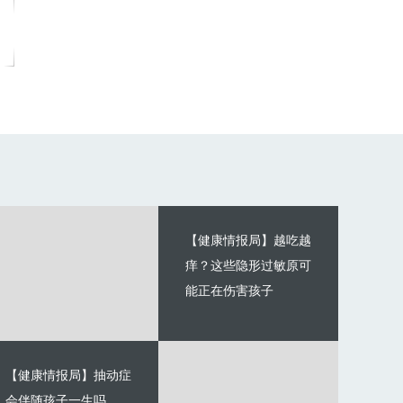
【健康情报局】越吃越
痒？这些隐形过敏原可
能正在伤害孩子
【健康情报局】抽动症
会伴随孩子一生吗