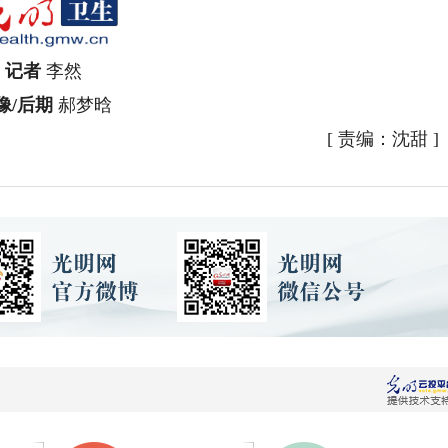
记者
李然
像/后期
郝梦晗
[
责编：沈甜
]