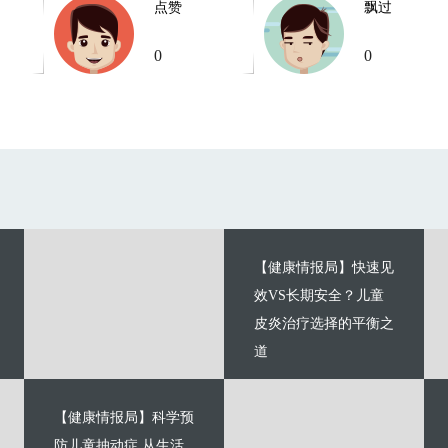
点赞
飘过
0
0
【健康情报局】快速见
效VS长期安全？儿童
皮炎治疗选择的平衡之
道
【健康情报局】科学预
防儿童抽动症 从生活