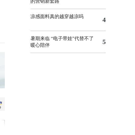
的营销新套路
凉感面料真的越穿越凉吗
4
暑期来临 “电子带娃”代替不了
5
暖心陪伴