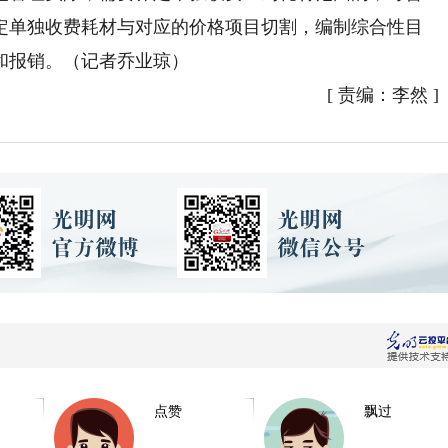
定单独收费耗材与对应的价格项目切割，编制综合性目
和报销。（记者乔业琼）
[
责编：李然
]
点赞
飘过