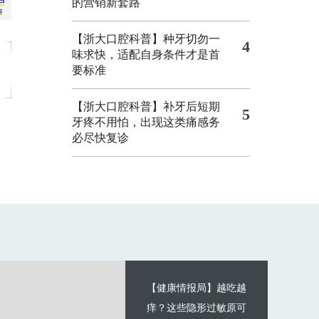
的营销新套路
【浙大口腔科普】种牙切勿一
4
味求快，适配自身条件才是首
要标准
【浙大口腔科普】补牙后短期
5
牙疼不用怕，出现这类痛感务
必尽快复诊
【健康情报局】越吃越
痒？这些隐形过敏原可