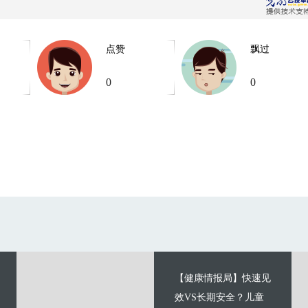
点赞
飘过
0
0
【健康情报局】快速见
效VS长期安全？儿童