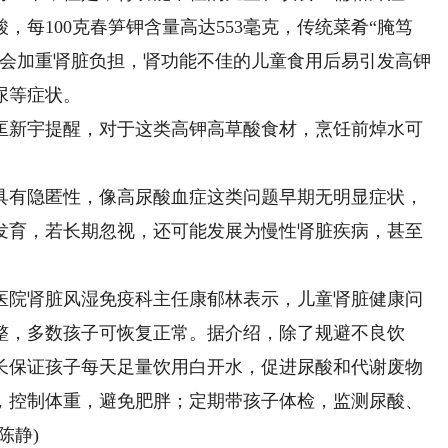
每100克春笋钾含量高达553毫克，传统菜肴“腌笃
都会加重肾脏负担，肾功能不佳的儿童食用后易引发高钾
尿等症状。
新宇提醒，对于这类高钾高草酸食材，烹饪前焯水可
。
有隐匿性，像高尿酸血症这类问题早期无明显症状，
发育，若长期忽视，还可能发展为慢性肾脏疾病，甚至
院肾脏风湿免疫科主任康郁林表示，儿童肾脏健康问
整，多数孩子可恢复正常。据介绍，除了规避不良饮
长保证孩子每天足量饮用白开水，促进尿酸和代谢废物
，控制体重，避免肥胖；定期带孩子体检，监测尿酸、
陈静)