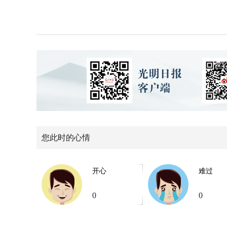
您此时的心情
开心
难过
0
0