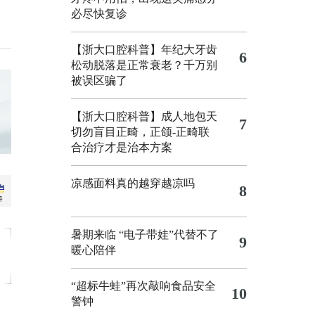
必尽快复诊
【浙大口腔科普】年纪大牙齿
6
松动脱落是正常衰老？千万别
被误区骗了
【浙大口腔科普】成人地包天
7
切勿盲目正畸，正颌‑正畸联
合治疗才是治本方案
凉感面料真的越穿越凉吗
8
暑期来临 “电子带娃”代替不了
9
暖心陪伴
“超标牛蛙”再次敲响食品安全
10
警钟