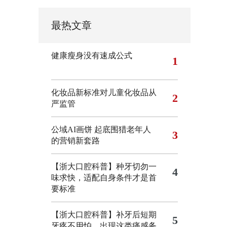
最热文章
健康瘦身没有速成公式
1
化妆品新标准对儿童化妆品从
2
严监管
公域AI画饼 起底围猎老年人
3
的营销新套路
【浙大口腔科普】种牙切勿一
4
味求快，适配自身条件才是首
要标准
【浙大口腔科普】补牙后短期
5
牙疼不用怕，出现这类痛感务