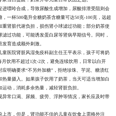
进嘌呤合成，导致尿酸生成增加，尿酸排泄受阻则会
一杯500毫升全糖奶茶含糖量可达50克-100克，远超
加重肾脏代谢负担，损伤肾小球滤过功能；部分奶茶使
球滤过功能，可能诱发蛋白尿等肾病早期信号。同时，
脏发育造成额外刺激。
童医院肾脏风湿免疫科副主任王平表示，孩子可将奶
每月饮用不超过1次-2次，避免连续饮用，日常以白开
时应明确要求“不另外加糖”，拒绝珍珠、芋泥、糖渍红
和热量摄入。如果孩子饮用了奶茶，当天可适当增加白
加运动，消耗多余热量，减轻肾脏负担。
异常口渴、尿频、疲劳、浮肿等情况，家长应及时带
上市，但是，肾功能不佳的儿童在饮食上需格外注