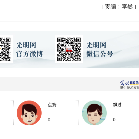
[
责编：李然
]
点赞
飘过
0
0