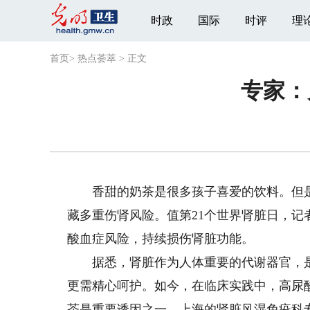
时政
国际
时评
理
首页
>
热点荟萃
>
正文
专家：
香甜的奶茶是很多孩子喜爱的饮料。但是，
藏多重伤肾风险。值第21个世界肾脏日，记
酸血症风险，持续损伤肾脏功能。
据悉，肾脏作为人体重要的代谢器官，是
更需精心呵护。如今，在临床实践中，高尿
茶是重要诱因之一。上海的肾脏风湿免疫科