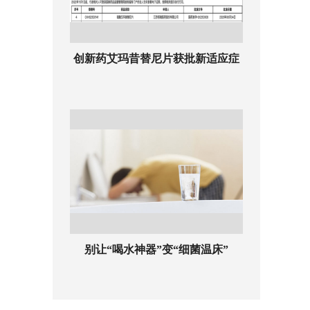
创新药艾玛昔替尼片获批新适应症
别让“喝水神器”变“细菌温床”