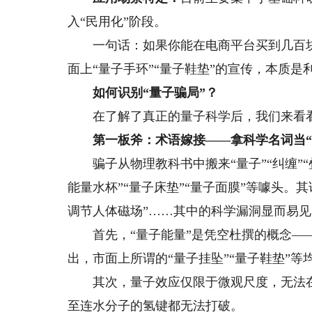
入“民用化”阶段。
一句话：如果你能在电商平台买到几百块钱
面上“量子手环”“量子鞋垫”的宣传，本质
如何识别“量子骗局”？
在了解了真正的量子科学后，我们来看看
第一板斧：术语嫁接——拿科学名词当“
骗子从物理教科书中搬来“量子”“纠缠”“
能量水杯”“量子床垫”“量子面膜”等噱头。
调节人体磁场”……其中的科学漏洞显而易见
首先，“量子能量”是凭空杜撰的概念——
出，市面上所谓的“量子挂坠”“量子鞋垫”等
其次，量子效应仅限于微观尺度，无法在常
至连水分子的氢键都无法打破。