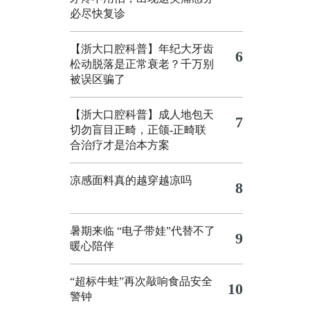
必尽快复诊
【浙大口腔科普】年纪大牙齿
6
松动脱落是正常衰老？千万别
被误区骗了
【浙大口腔科普】成人地包天
7
切勿盲目正畸，正颌‑正畸联
合治疗才是治本方案
凉感面料真的越穿越凉吗
8
暑期来临 “电子带娃”代替不了
9
暖心陪伴
“超标牛蛙”再次敲响食品安全
10
警钟