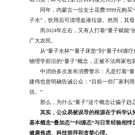
同年，内蒙古一位女士花费3999元购买“
子水”，饮用后可清理血液垃圾。然而，其
而2024年左右，又有人打着“量子赋能
广大农民。
从“量子水杯”“量子床垫”到“量子纠缠疗
物理学前沿的“量子”概念，正被不法商家包
中消协多次发布消费警示：凡是打着“量子
建伟也曾明确告诫公众：“目前一些厂家利
信。”
那么，为什么“量子”这个概念让骗子趋
其实，公众易被误导的根源在于科学认知
基本概念“叠加态”“纠缠态”与日常经验相
健康焦虑、科技崇拜和贪婪心理。