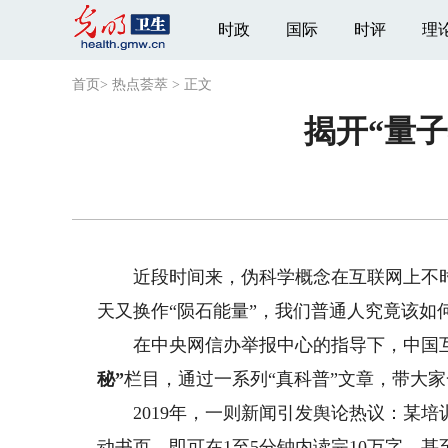
时政
国际
时评
理
首页
>
热点荟萃
>
正文
揭开“量
近段时间来，伪科学概念在互联网上不时冒
天又换作“陨石能量”，我们普通人究竟该如
在中央网信办举报中心的指导下，中国互
秘”
栏目，通过一系列“真科普”文章，带大家
2019年，一则新闻引发舆论热议：某培
动书页，即可在1至5分钟内读完10万字，