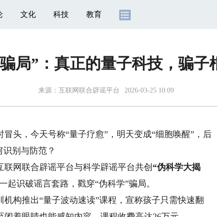
论
文化
科技
教育
子骗局”：真正的量子科技，骗子
来源：
互联网联合辟谣平台
2026-03-25 10:09
头，今天号称“量子疗愈”，明天变成“细胞唤醒”，后
何识别与防范？
联网联合辟谣平台与科学辟谣平台共创
“伪科学大揭
一起识破谣言套路，戳穿“伪科学”骗局。
训机构推出“量子波动速读”课程，宣称孩子只需快速翻
甚至闭着眼睛也能感知内容，课程收费高达26万元。