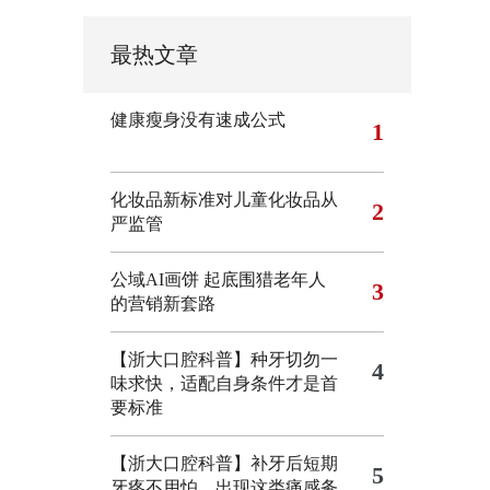
最热文章
健康瘦身没有速成公式
1
化妆品新标准对儿童化妆品从
2
严监管
公域AI画饼 起底围猎老年人
3
的营销新套路
【浙大口腔科普】种牙切勿一
4
味求快，适配自身条件才是首
要标准
【浙大口腔科普】补牙后短期
5
牙疼不用怕，出现这类痛感务