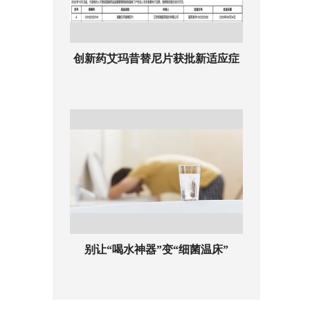
创新药艾玛昔替尼片获批新适应症
别让“喝水神器”变“细菌温床”