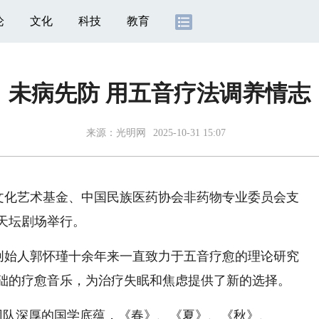
论
文化
科技
教育
未病先防 用五音疗法调养情志
来源：光明网
2025-10-31 15:07
文化艺术基金、中国民族医药协会非药物专业委员会支
天坛剧场举行。
创始人郭怀瑾十余年来一直致力于五音疗愈的理论研究
础的疗愈音乐，为治疗失眠和焦虑提供了新的选择。
团队深厚的国学底蕴，《春》、《夏》、《秋》、