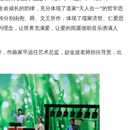
生命成长的韵律，充分体现了道家“天人合一”的哲学思
传分别由尧、舜、文王所作，体现了儒家济世、仁爱思
行的理念，让世界充满爱，让爱的雨露借助音乐洒满人
导，作曲家平远任艺术总监，赵金波老师担任导赏，出