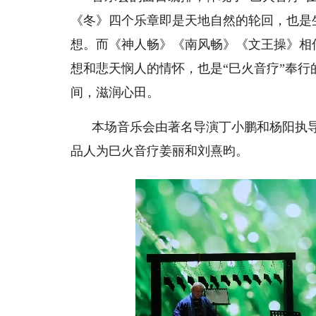
《冬》四个乐章即是天地自然的轮回，也是
想。而《神人畅》《南风畅》《文王操》相
想和悲天悯人的情怀，也是“巳火音疗”奉
间，滋润心田。
本场音乐会由著名导演丁小鹏和杨阳执
品人为巳火音疗姜丽和刘熹昀。