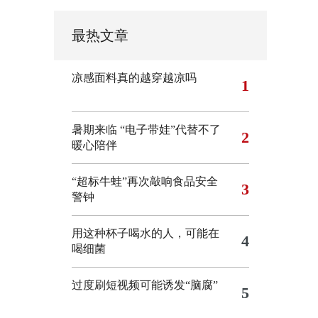
最热文章
凉感面料真的越穿越凉吗
1
暑期来临 “电子带娃”代替不了
2
暖心陪伴
“超标牛蛙”再次敲响食品安全
3
警钟
用这种杯子喝水的人，可能在
4
喝细菌
过度刷短视频可能诱发“脑腐”
5