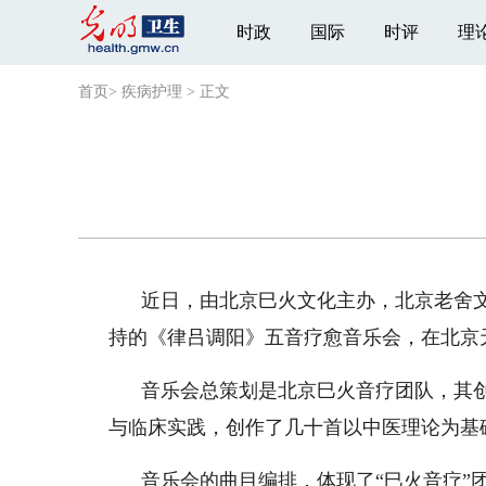
时政
国际
时评
理
首页
>
疾病护理
>
正文
近日，由北京巳火文化主办，北京老舍
持的《律吕调阳》五音疗愈音乐会，在北京
音乐会总策划是北京巳火音疗团队，其
与临床实践，创作了几十首以中医理论为基
音乐会的曲目编排，体现了“巳火音疗”