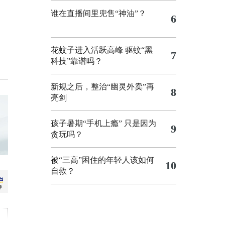
谁在直播间里兜售“神油”？
6
花蚊子进入活跃高峰 驱蚊“黑
7
科技”靠谱吗？
新规之后，整治“幽灵外卖”再
8
亮剑
孩子暑期“手机上瘾” 只是因为
9
贪玩吗？
被“三高”困住的年轻人该如何
10
自救？