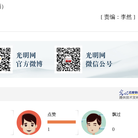
丽）
[
责编：李然
]
点赞
飘过
1
0