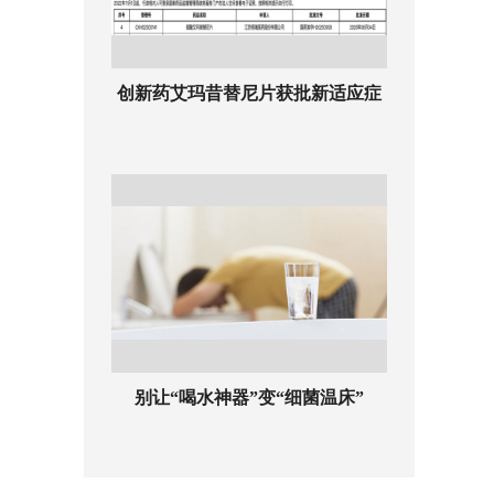
创新药艾玛昔替尼片获批新适应症
别让“喝水神器”变“细菌温床”