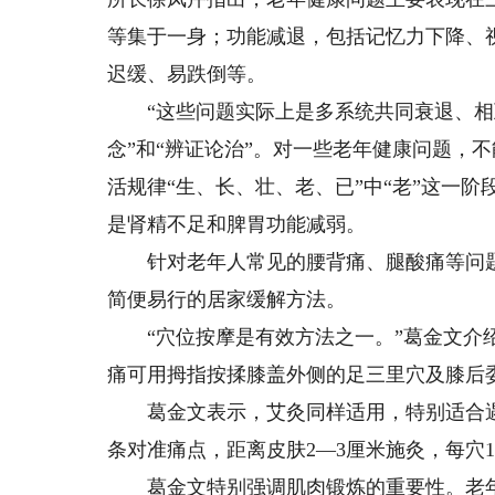
等集于一身；功能减退，包括记忆力下降、
迟缓、易跌倒等。
“这些问题实际上是多系统共同衰退、相互
念”和“辨证论治”。对一些老年健康问题，
活规律“生、长、壮、老、已”中“老”这一
是肾精不足和脾胃功能减弱。
针对老年人常见的腰背痛、腿酸痛等问题
简便易行的居家缓解方法。
“穴位按摩是有效方法之一。”葛金文介绍
痛可用拇指按揉膝盖外侧的足三里穴及膝后
葛金文表示，艾灸同样适用，特别适合遇
条对准痛点，距离皮肤2—3厘米施灸，每穴1
葛金文特别强调肌肉锻炼的重要性。老年