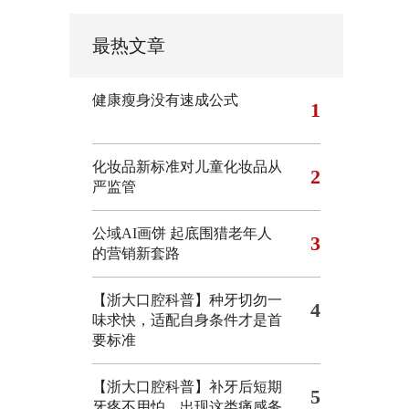
最热文章
健康瘦身没有速成公式
1
化妆品新标准对儿童化妆品从
2
严监管
公域AI画饼 起底围猎老年人
3
的营销新套路
【浙大口腔科普】种牙切勿一
4
味求快，适配自身条件才是首
要标准
【浙大口腔科普】补牙后短期
5
牙疼不用怕，出现这类痛感务