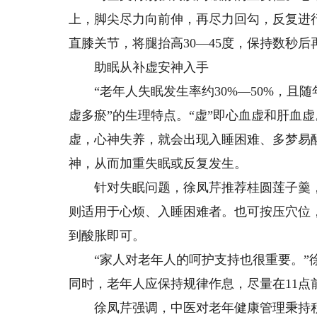
上，脚尖尽力向前伸，再尽力回勾，反复进
直膝关节，将腿抬高30—45度，保持数秒
助眠从补虚安神入手
“老年人失眠发生率约30%—50%，且随
虚多瘀”的生理特点。“虚”即心血虚和肝血
虚，心神失养，就会出现入睡困难、多梦易
神，从而加重失眠或反复发生。
针对失眠问题，徐凤芹推荐桂圆莲子羹，
则适用于心烦、入睡困难者。也可按压穴位
到酸胀即可。
“家人对老年人的呵护支持也很重要。”徐
同时，老年人应保持规律作息，尽量在11点
徐凤芹强调，中医对老年健康管理秉持积