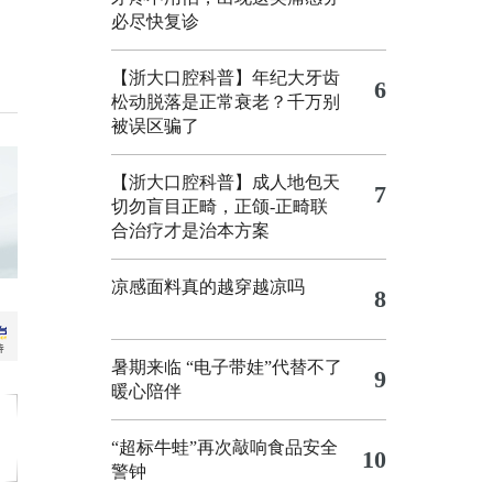
必尽快复诊
【浙大口腔科普】年纪大牙齿
6
松动脱落是正常衰老？千万别
被误区骗了
【浙大口腔科普】成人地包天
7
切勿盲目正畸，正颌‑正畸联
合治疗才是治本方案
凉感面料真的越穿越凉吗
8
暑期来临 “电子带娃”代替不了
9
暖心陪伴
“超标牛蛙”再次敲响食品安全
10
警钟