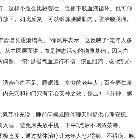
行，这样小腿会比较强壮，促使下肢血液循环。也可伸
后再放下。如此反复，可以锻炼腰腿肌肉，防治腰腿痛。
年龄增长逐渐增高。”徐凤芹表示，这反映了“老年人多
虚。从中医层面讲，血是神志活动的物质基础，因为血
醒问题。“瘀”是指气血运行不畅，瘀血阻滞，会扰乱心
适合心血不足、睡眠浅、多梦的老年人；百合枣仁茶
，内关穴和神门穴有宁心安神之效，按压3—5分钟，感
凤芹补充说，睡前问候或陪伴聊天能提供心理安抚。
前入睡，避免床头放手机，下午3点后不喝浓茶等。
极态度，通过整体治疗让老年人“少得病、不得病、晚