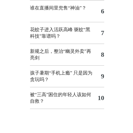
谁在直播间里兜售“神油”？
6
花蚊子进入活跃高峰 驱蚊“黑
7
科技”靠谱吗？
新规之后，整治“幽灵外卖”再
8
亮剑
孩子暑期“手机上瘾” 只是因为
9
贪玩吗？
被“三高”困住的年轻人该如何
10
自救？