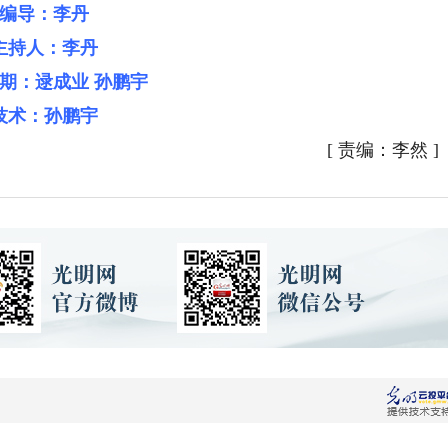
编导：李丹
主持人：李丹
后期：逯成业 孙鹏宇
技术：孙鹏宇
[
责编：李然
]