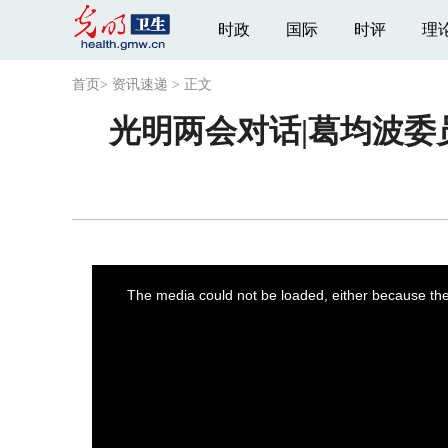
时政
国际
时评
理
首页
>
资讯速递
>
正文
光明两会对话|葛均波
This
is
a
The media could not be loaded, either because the 
modal
window.