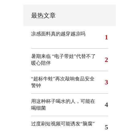
最热文章
凉感面料真的越穿越凉吗
1
暑期来临 “电子带娃”代替不了
2
暖心陪伴
“超标牛蛙”再次敲响食品安全
3
警钟
用这种杯子喝水的人，可能在
4
喝细菌
过度刷短视频可能诱发“脑腐”
5