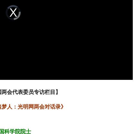
Video
Player
is
loading.
全国两会代表委员专访栏目】
追梦人：光明网两会对话录》
国科学院院士