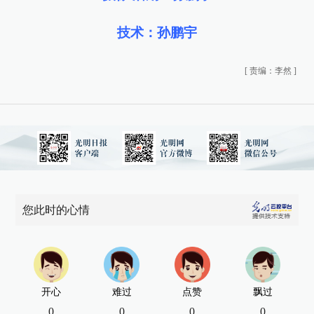
技术：孙鹏宇
[
责编：李然
]
您此时的心情
开心
难过
点赞
飘过
0
0
0
0