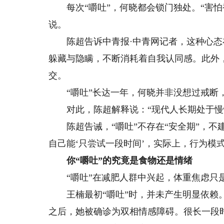
每次“嚼吐”，何晓都会锁门独处。“害怕
说。
陈超告诉中青报·中青网记者，这种心态在
躲藏与隐瞒，不断消耗着自我认同感。此外
交。
“嚼吐”长达一年，何晓并非没想过戒断
对此，陈超解释说：“现代人长期处于慢性
陈超告诫，“嚼吐”不存在“安全期”，不
自己能‘只尝试一段时间’，实际上，行为模
你“嚼吐”的究竟是食物还是情绪
“嚼吐”在减肥人群中兴起，体重焦虑只是
王楠最初“嚼吐”时，并未产生明显依赖。
之后，她被确诊为双相情感障碍。很长一段时