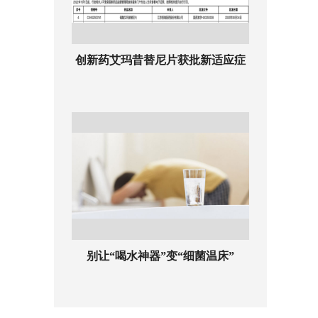
创新药艾玛昔替尼片获批新适应症
别让“喝水神器”变“细菌温床”