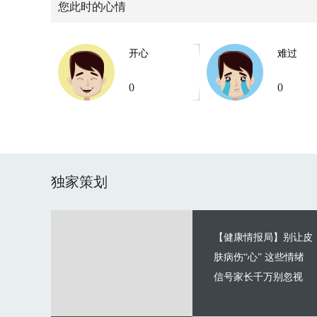
您此时的心情
开心
难过
0
0
独家策划
【健康情报局】别让皮
肤病伤“心” 这些情绪
信号家长千万别忽视