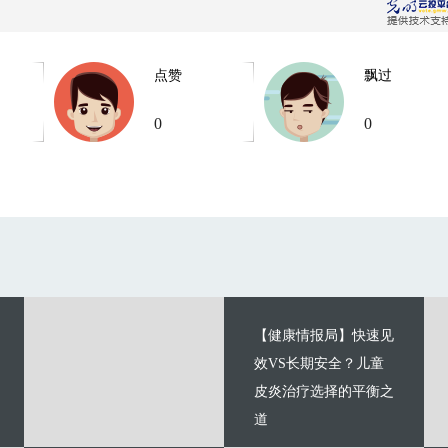
点赞
飘过
0
0
【健康情报局】快速见
效VS长期安全？儿童
皮炎治疗选择的平衡之
道