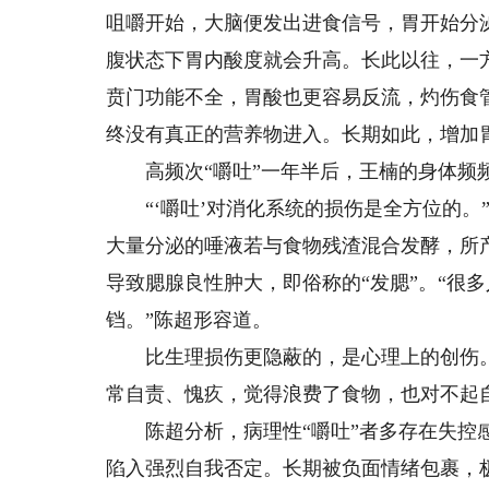
咀嚼开始，大脑便发出进食信号，胃开始分
腹状态下胃内酸度就会升高。长此以往，一
贲门功能不全，胃酸也更容易反流，灼伤食管
终没有真正的营养物进入。长期如此，增加
高频次“嚼吐”一年半后，王楠的身体频频
“‘嚼吐’对消化系统的损伤是全方位的。
大量分泌的唾液若与食物残渣混合发酵，所
导致腮腺良性肿大，即俗称的“发腮”。“很
铛。”陈超形容道。
比生理损伤更隐蔽的，是心理上的创伤。王
常自责、愧疚，觉得浪费了食物，也对不起
陈超分析，病理性“嚼吐”者多存在失控感
陷入强烈自我否定。长期被负面情绪包裹，