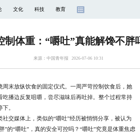
论
文化
科技
教育
控制体重：“嚼吐”真能解馋不胖
来源：
中国青年报
2026-07-06 10:31
周末放纵饮食的固定仪式。一周严苛控制饮食后，她
看吃播边反复咀嚼，尝尽滋味后再吐掉。整个过程常持
停下。
交媒体上，类似的“嚼吐”经历被悄悄分享，被认为
胖”的“嚼吐”，真的安全可控吗？“嚼吐”究竟是体重焦虑