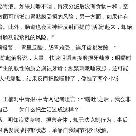
泌胃液。如果只嚼不咽，胃液分泌后没有食物中和，空
方面可能增加胃黏膜受损的风险；另一方面，如果伴有
。此外，肠道也会因神经反射而提前‘活跃’起来，却始
胃肠功能紊乱的风险。”
报警：“胃里反酸，肠胃难受，连牙齿都发酸。”
”陈超解释说，大量、快速咀嚼直接磨损牙釉质；咀嚼时
产生的酸性物质会腐蚀牙齿；频繁刺激唾液腺，还可能
多人想瘦脸，结果反而把脸嚼肿了，像挂了两个小铃
楠对中青报·中青网记者坦言：“‘嚼吐’之后，我会非
自己——为什么把生活过成这样？”
。明知浪费食物、损害身体，却无法克制行为，事后
极易发展成抑郁状态，单靠自我调节很难缓解。