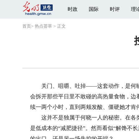
时政
国际
时评
理
首页
>
热点荟萃
>
正文
关门、咀嚼、吐掉——这套动作，是何晓
会拆开那些平日里不敢碰的高热量食物，边
续一两个小时，直到两颊发酸、僵硬她才肯
这并不是独属于何晓一人的秘密。在各类社
是低成本的“减肥捷径”。然而看似“解馋不长
的出口，还是另一场失控的开端？