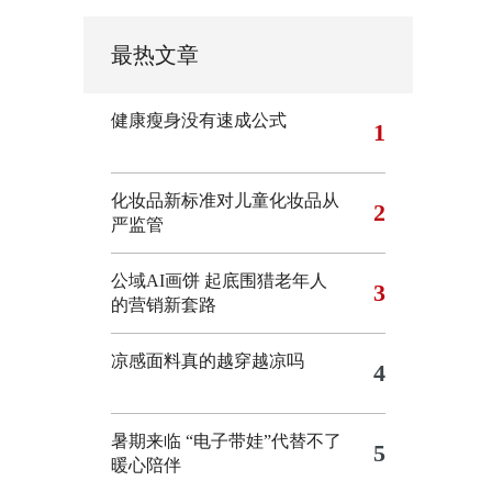
最热文章
健康瘦身没有速成公式
1
化妆品新标准对儿童化妆品从
2
严监管
公域AI画饼 起底围猎老年人
3
的营销新套路
凉感面料真的越穿越凉吗
4
暑期来临 “电子带娃”代替不了
5
暖心陪伴