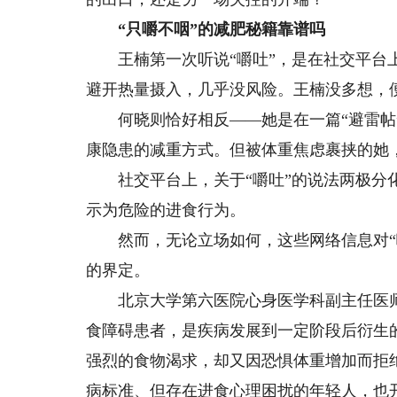
“只嚼不咽”的减肥秘籍靠谱吗
王楠第一次听说“嚼吐”，是在社交平台上
避开热量摄入，几乎没风险。王楠没多想，
何晓则恰好相反——她是在一篇“避雷帖”
康隐患的减重方式。但被体重焦虑裹挟的她
社交平台上，关于“嚼吐”的说法两极分化
示为危险的进食行为。
然而，无论立场如何，这些网络信息对“嚼
的界定。
北京大学第六医院心身医学科副主任医师陈
食障碍患者，是疾病发展到一定阶段后衍生
强烈的食物渴求，却又因恐惧体重增加而拒
病标准、但存在进食心理困扰的年轻人，也