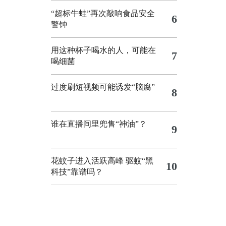
“超标牛蛙”再次敲响食品安全
6
警钟
用这种杯子喝水的人，可能在
7
喝细菌
过度刷短视频可能诱发“脑腐”
8
谁在直播间里兜售“神油”？
9
花蚊子进入活跃高峰 驱蚊“黑
10
科技”靠谱吗？