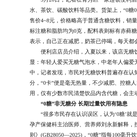
水、茶饮、碳酸饮料等品类。货架上，“0糖0
售价4~8元，价格略高于普通含糖饮料，销
标注糖和脂肪均为0克，配料表则标有赤藓
表示，自己正在减肥，奶茶已停喝，每天都会
便利店店员介绍，入夏以来，该店无糖饮
显：年轻人爱买无糖气泡水，中老年人偏爱无
中，记者发现，市民对无糖饮料普遍存在认知
分，“0卡”便是毫无热量，不少减肥、控糖
用，仅有少数市民清楚饮品内含代糖，会主
“0糖”非无糖分 长期过量饮用有隐患
“很多市民存在认识误区，认为‘0糖’就是
孕产保健科主治医师、营养师刘永新解释，
则》(GB28050—2025)，“0糖”指每100毫