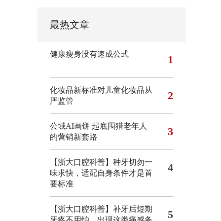
最热文章
健康瘦身没有速成公式
1
化妆品新标准对儿童化妆品从
2
严监管
公域AI画饼 起底围猎老年人
3
的营销新套路
【浙大口腔科普】种牙切勿一
4
味求快，适配自身条件才是首
要标准
【浙大口腔科普】补牙后短期
5
牙疼不用怕，出现这类痛感务