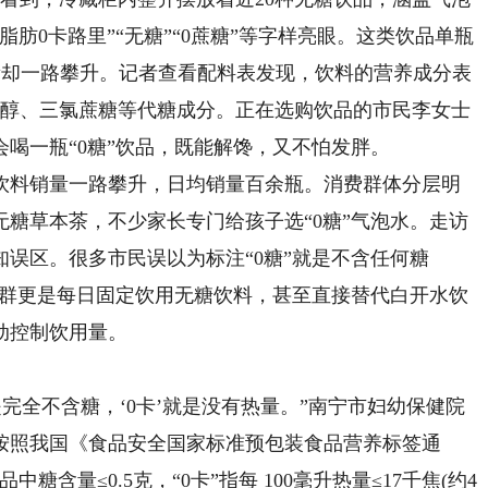
脂肪0卡路里”“无糖”“0蔗糖”等字样亮眼。这类饮品单瓶
量却一路攀升。记者查看配料表发现，饮料的营养成分表
糖醇、三氯蔗糖等代糖成分。正在选购饮品的市民李女士
喝一瓶“0糖”饮品，既能解馋，又不怕发胖。
料销量一路攀升，日均销量百余瓶。消费群体分层明
糖草本茶，不少家长专门给孩子选“0糖”气泡水。走访
误区。很多市民误以为标注“0糖”就是不含任何糖
人群更是每日固定饮用无糖饮料，甚至直接替代白开水饮
动控制饮用量。
完全不含糖，‘0卡’就是没有热量。”南宁市妇幼保健院
按照我国《食品安全国家标准预包装食品营养标签通
升饮品中糖含量≤0.5克，“0卡”指每 100毫升热量≤17千焦(约4