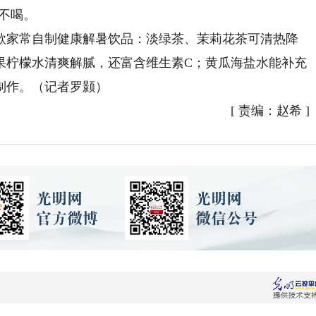
不喝。
家常自制健康解暑饮品：淡绿茶、茉莉花茶可清热降
果柠檬水清爽解腻，还富含维生素C；黄瓜海盐水能补充
制作。（记者罗颢）
[
责编：赵希
]