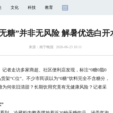
论
文化
科技
教育
“无糖”并非无风险 解暑优选白开
来源：
南宁晚报
2026-06-23 10:11
者走访多家商超、社区便利店发现，标注“0糖0脂0
品货架“C位”。不少市民误以为“0糖”饮料完全不含糖分，
糖为何依旧清甜？长期饮用究竟有无健康风险？记者采
”
看到，冷藏柜内整齐摆放着近20种无糖饮品，涵盖气泡