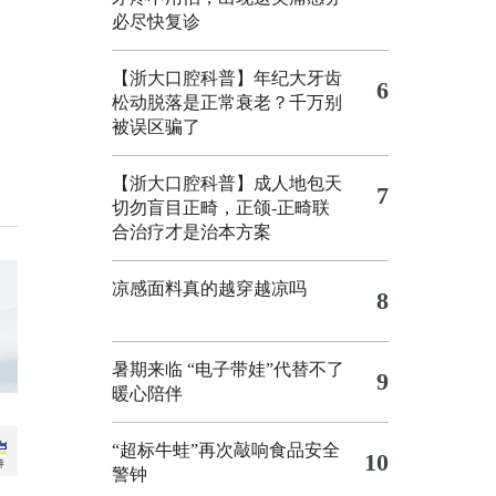
必尽快复诊
【浙大口腔科普】年纪大牙齿
6
松动脱落是正常衰老？千万别
被误区骗了
【浙大口腔科普】成人地包天
7
切勿盲目正畸，正颌‑正畸联
合治疗才是治本方案
凉感面料真的越穿越凉吗
8
暑期来临 “电子带娃”代替不了
9
暖心陪伴
“超标牛蛙”再次敲响食品安全
10
警钟