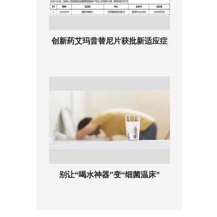
创新药艾玛昔替尼片获批新适应症
别让“喝水神器”变“细菌温床”