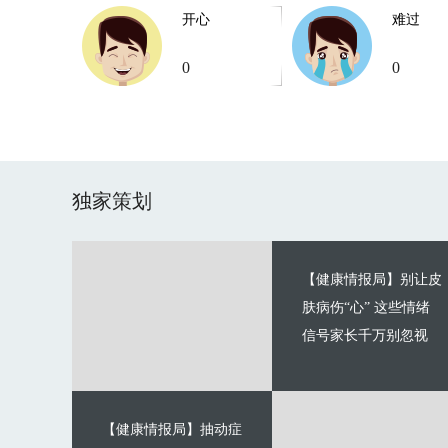
开心
难过
0
0
独家策划
【健康情报局】别让皮
肤病伤“心” 这些情绪
信号家长千万别忽视
【健康情报局】抽动症