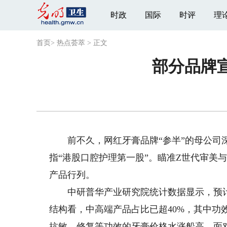
时政
国际
时评
理
首页
>
热点荟萃
>
正文
部分品牌
前不久，网红牙膏品牌“参半”的母公司深
指“港股口腔护理第一股”。瞄准Z世代审美
产品行列。
中研普华产业研究院统计数据显示，预计到2
结构看，中高端产品占比已超40%，其中功
抗敏、修复等功效的牙膏价格水涨船高。面