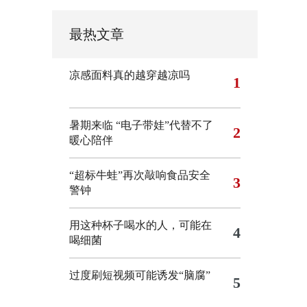
最热文章
凉感面料真的越穿越凉吗
1
暑期来临 “电子带娃”代替不了
2
暖心陪伴
“超标牛蛙”再次敲响食品安全
3
警钟
用这种杯子喝水的人，可能在
4
喝细菌
过度刷短视频可能诱发“脑腐”
5