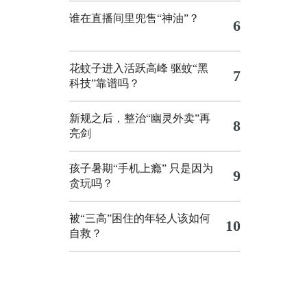
谁在直播间里兜售“神油”？
6
花蚊子进入活跃高峰 驱蚊“黑
7
科技”靠谱吗？
新规之后，整治“幽灵外卖”再
8
亮剑
孩子暑期“手机上瘾” 只是因为
9
贪玩吗？
被“三高”困住的年轻人该如何
10
自救？