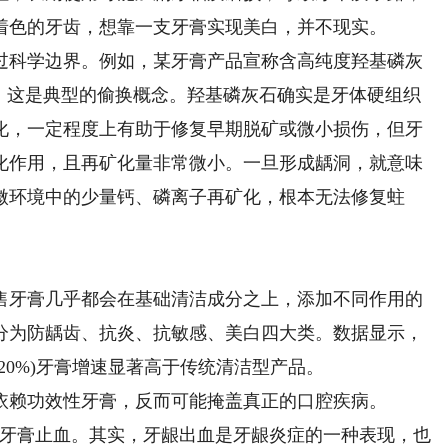
着色的牙齿，想靠一支牙膏实现美白，并不现实。
科学边界。例如，某牙膏产品宣称含高纯度羟基磷灰
示，这是典型的偷换概念。羟基磷灰石确实是牙体硬组织
化，一定程度上有助于修复早期脱矿或微小损伤，但牙
化作用，且再矿化量非常微小。一旦形成龋洞，就意味
微环境中的少量钙、磷离子再矿化，根本无法修复蛀
牙膏几乎都会在基础清洁成分之上，添加不同作用的
分为防龋齿、抗炎、抗敏感、美白四大类。数据显示，
蛀(20%)牙膏增速显著高于传统清洁型产品。
赖功效性牙膏，反而可能掩盖真正的口腔疾病。
牙膏止血。其实，牙龈出血是牙龈炎症的一种表现，也