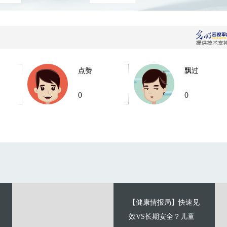
点赞
飘过
0
0
【健康情报局】快速见
效VS长期安全？儿童