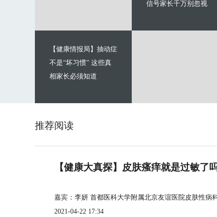
信号家长千万别忽视
【健康情报局】抽动症
不是“坏习惯” 这些真
相家长必须知道
推荐阅读
【健康大真探】皮肤瘙痒就是过敏了
嘉宾：李妍 首都医科大学附属北京友谊医院皮肤性病
2021-04-22 17:34