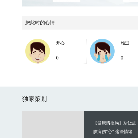
您此时的心情
开心
难过
0
0
独家策划
【健康情报局】别让皮
肤病伤“心” 这些情绪