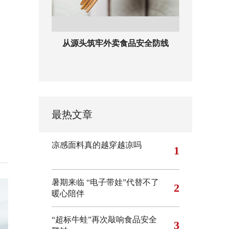
从源头筑牢外卖食品安全防线
最热文章
凉感面料真的越穿越凉吗
1
暑期来临 “电子带娃”代替不了
2
暖心陪伴
“超标牛蛙”再次敲响食品安全
3