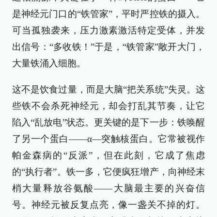
是神经元门口的“铁管家”，平时严控铁的摄入。
可当孤独袭来，压力激素激活特定受体，并发
出信号：“多收铁！”于是，“铁管家”敞开大门，
大量铁涌入细胞。
这不是饮食过量，而是大脑“把关系统”失灵。这
些铁不会杀死神经元，却会打乱其节奏，让它
陷入“乱放电”状态。更关键的是下一步：铁唤醒
了另一个蛋白——α—突触核蛋白。它常被视作
帕金森病的“反派”，但在此刻，它成了焦虑
的“执行者”。铁一多，它便疯狂增产，向神经末
梢大量释放谷氨酸——大脑最主要的兴奋信
号。神经元被反复点亮，像一盏关不掉的灯。