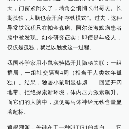
天，门窗紧闭久了，墙角会悄悄长出霉斑。长
期孤独，大脑也会开启“存铁模式”。过去，这种
异常铁沉积只在帕金森病、阿尔茨海默病患者
脑中被发现。如今研究证实：即便是年轻人，
仅仅是孤独，就足以触发这一过程。
我国科学家用小鼠实验揭开其隐秘关联：一组
群居，一组社交隔离4周（相当于人类数年孤
独）。结果，独居小鼠明显焦虑——回避开阔
地带、拒绝探索新环境，体内压力激素飙升。
而它们的大脑中，腹侧海马体神经元铁含量显
著超标。
追根溯源，关键在于一种叫TfR1的蛋白——它