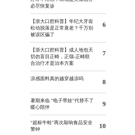
必尽快复诊
【浙大口腔科普】年纪大牙齿
6
松动脱落是正常衰老？千万别
被误区骗了
【浙大口腔科普】成人地包天
7
切勿盲目正畸，正颌‑正畸联
合治疗才是治本方案
凉感面料真的越穿越凉吗
8
暑期来临 “电子带娃”代替不了
9
暖心陪伴
“超标牛蛙”再次敲响食品安全
10
警钟