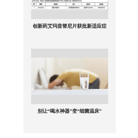
创新药艾玛昔替尼片获批新适应症
别让“喝水神器”变“细菌温床”