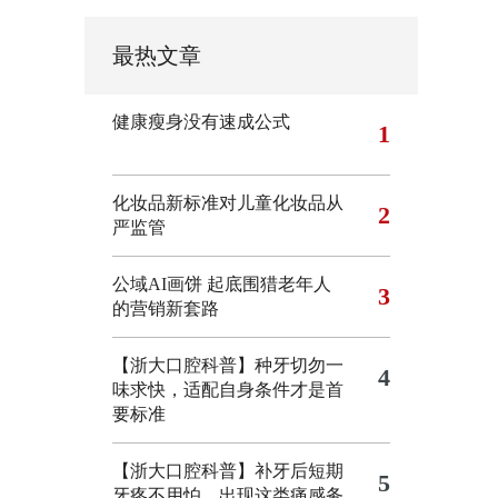
最热文章
健康瘦身没有速成公式
1
化妆品新标准对儿童化妆品从
2
严监管
公域AI画饼 起底围猎老年人
3
的营销新套路
【浙大口腔科普】种牙切勿一
4
味求快，适配自身条件才是首
要标准
【浙大口腔科普】补牙后短期
5
牙疼不用怕，出现这类痛感务