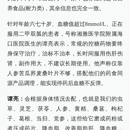
养食品(耐力类)，其余信息也完全一致。
针对年龄六七十岁、血糖值超过8mmol/L、正在
服用二甲双胍的患者，号称湘雅医学院附属海
口医院医生的谭亮表示，常规的控糖药物要终
身保守治疗，治标不治本，长时间服用伤肝伤
肾，副作用大，不建议长期使用。他声称仅靠
人参苦瓜荞麦桑叶片不够，搭配他们的药食同
源产品调理，能实现停药后血糖不反弹。
谭亮：
会根据身体情况去配，也就是我们的虫
草、灵芝、茯苓、人参、黄精、桑葚、枸杞
子、葛根、当归、党参，这些给它磨成药粉或
者压成药片。降血脂、改善脂肪肝、降血糖，