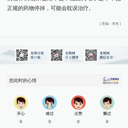
正规的药物停掉，可能会耽误治疗。
[
责编：李然
]
您此时的心情
开心
难过
点赞
飘过
0
0
0
0