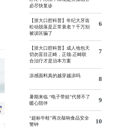
必尽快复诊
【浙大口腔科普】年纪大牙齿
6
松动脱落是正常衰老？千万别
被误区骗了
【浙大口腔科普】成人地包天
7
切勿盲目正畸，正颌‑正畸联
合治疗才是治本方案
凉感面料真的越穿越凉吗
8
暑期来临 “电子带娃”代替不了
9
暖心陪伴
“超标牛蛙”再次敲响食品安全
10
警钟