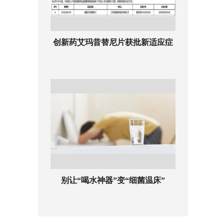
创新药艾玛昔替尼片获批新适应症
别让“喝水神器”变“细菌温床”