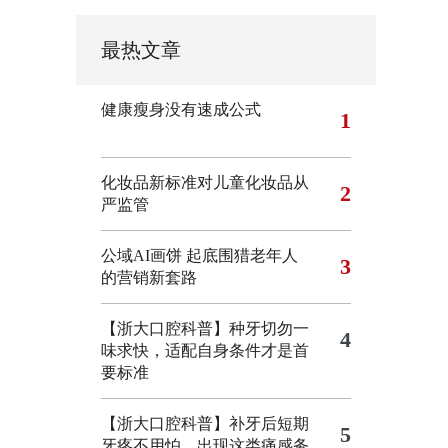
最热文章
健康瘦身没有速成公式
1
化妆品新标准对儿童化妆品从
2
严监管
公域AI画饼 起底围猎老年人
3
的营销新套路
【浙大口腔科普】种牙切勿一
4
味求快，适配自身条件才是首
要标准
【浙大口腔科普】补牙后短期
5
牙疼不用怕，出现这类痛感务