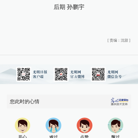
后期 孙鹏宇
[
责编：沈甜
]
您此时的心情
开心
难过
点赞
飘过