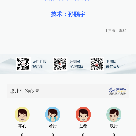
技术：孙鹏宇
[
责编：李然
]
您此时的心情
开心
难过
点赞
飘过
0
0
0
0