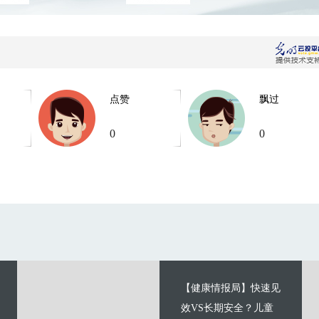
点赞
飘过
0
0
【健康情报局】快速见
效VS长期安全？儿童