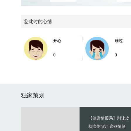
您此时的心情
开心
难过
0
0
独家策划
【健康情报局】别让皮
肤病伤“心” 这些情绪