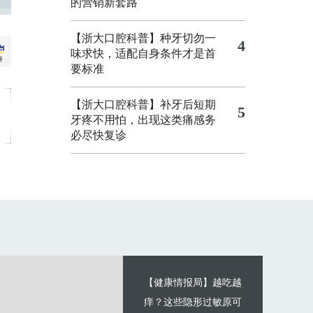
的营销新套路
【浙大口腔科普】种牙切勿一
4
味求快，适配自身条件才是首
要标准
【浙大口腔科普】补牙后短期
5
牙疼不用怕，出现这类痛感务
必尽快复诊
【健康情报局】越吃越
痒？这些隐形过敏原可