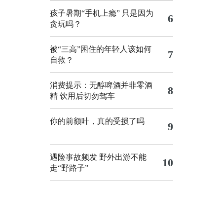
孩子暑期“手机上瘾” 只是因为
6
贪玩吗？
被“三高”困住的年轻人该如何
7
自救？
消费提示：无醇啤酒并非零酒
8
精 饮用后切勿驾车
你的前额叶，真的受损了吗
9
遇险事故频发 野外出游不能
10
走“野路子”