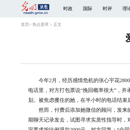
时政
国际
时评
理
首页
>
热点荟萃
>
正文
今年2月，经历感情危机的张心宇花2800
电话里，对方打包票说“挽回概率很大”，并
划。被焦虑攫住的她，在半小时的电话结束
然而，付费后添加她微信的顾问，发来的
期聊天记录发去，试图寻求实质性指导时，
宇要求按比例退款2000元，对方回复：“