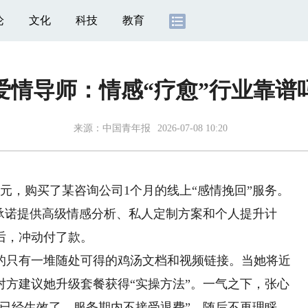
论
文化
科技
教育
爱情导师：情感“疗愈”行业靠谱
来源：
中国青年报
2026-07-08 10:20
元，购买了某咨询公司1个月的线上“感情挽回”服务。
承诺提供高级情感分析、私人定制方案和个人提升计
后，冲动付了款。
只有一堆随处可得的鸡汤文档和视频链接。当她将近
对方建议她升级套餐获得“实操方法”。一气之下，张心
合同已经生效了，服务期内不接受退费”，随后不再理睬。