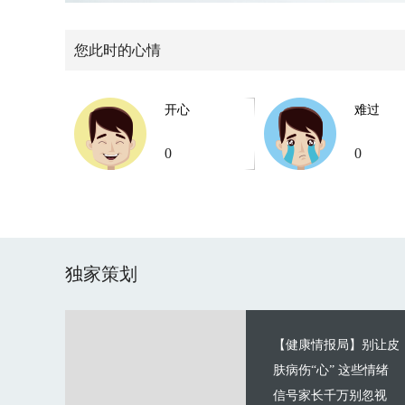
您此时的心情
开心
难过
0
0
独家策划
【健康情报局】别让皮
肤病伤“心” 这些情绪
信号家长千万别忽视