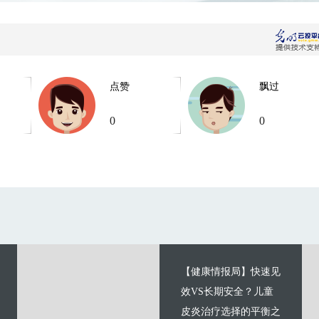
点赞
飘过
0
0
【健康情报局】快速见
效VS长期安全？儿童
皮炎治疗选择的平衡之