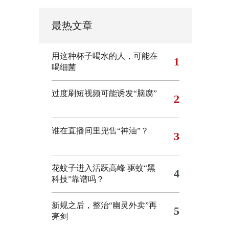
最热文章
用这种杯子喝水的人，可能在
1
喝细菌
过度刷短视频可能诱发“脑腐”
2
谁在直播间里兜售“神油”？
3
花蚊子进入活跃高峰 驱蚊“黑
4
科技”靠谱吗？
新规之后，整治“幽灵外卖”再
5
亮剑