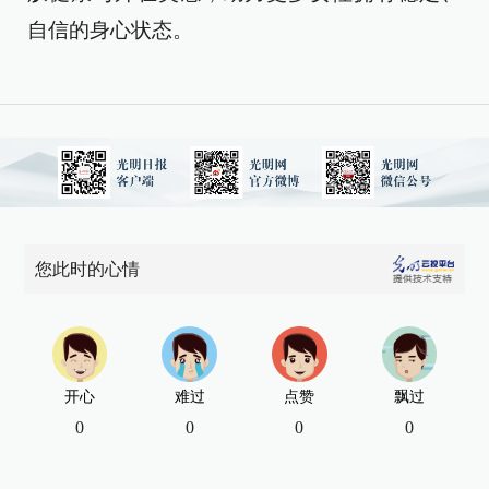
自信的身心状态。
您此时的心情
开心
难过
点赞
飘过
0
0
0
0