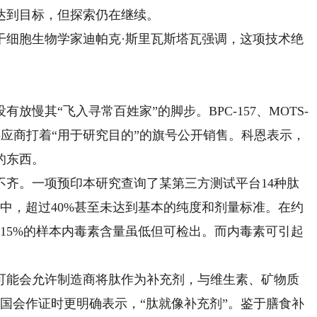
达到目标，但探索仍在继续。
细胞生物学家迪帕克·斯里瓦斯塔瓦强调，这项技术绝
其“飞入寻常百姓家”的脚步。BPC-157、MOTS-
，供应商打着“用于研究目的”的旗号公开销售。科恩表示，
的东西。
。一项预印本研究查询了某第三方测试平台14种肽
样本中，超过40%甚至未达到基本的纯度和剂量标准。在约
中15%的样本内毒素含量虽低但可检出。而内毒素可引起
。
能会允许制造商将肽作为补充剂，与维生素、矿物质
国会作证时更明确表示，“肽就像补充剂”。鉴于膳食补