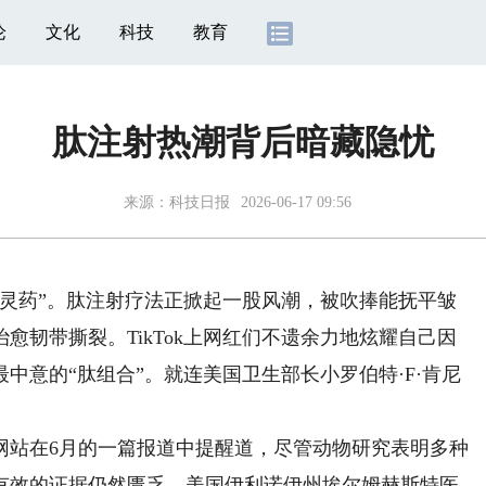
论
文化
科技
教育
肽注射热潮背后暗藏隐忧
来源：
科技日报
2026-06-17 09:56
药”。肽注射疗法正掀起一股风潮，被吹捧能抚平皱
愈韧带撕裂。TikTok上网红们不遗余力地炫耀自己因
中意的“肽组合”。就连美国卫生部长小罗伯特·F·肯尼
站在6月的一篇报道中提醒道，尽管动物研究表明多种
有效的证据仍然匮乏。美国伊利诺伊州埃尔姆赫斯特医