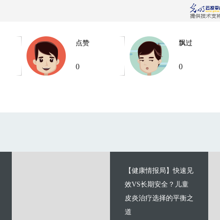
点赞
飘过
0
0
【健康情报局】快速见
效VS长期安全？儿童
皮炎治疗选择的平衡之
道