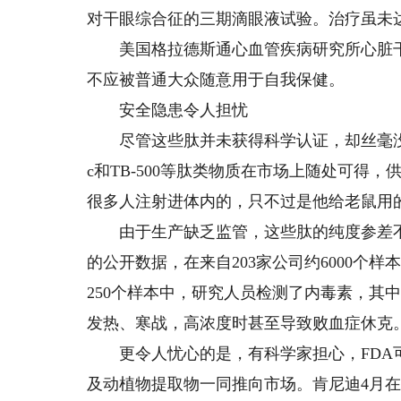
对干眼综合征的三期滴眼液试验。治疗虽未
美国格拉德斯通心血管疾病研究所心脏干
不应被普通大众随意用于自我保健。
安全隐患令人担忧
尽管这些肽并未获得科学认证，却丝毫没有放慢
c和TB-500等肽类物质在市场上随处可得
很多人注射进体内的，只不过是他给老鼠用
由于生产缺乏监管，这些肽的纯度参差不齐
的公开数据，在来自203家公司约6000个
250个样本中，研究人员检测了内毒素，其
发热、寒战，高浓度时甚至导致败血症休克
更令人忧心的是，有科学家担心，FDA可
及动植物提取物一同推向市场。肯尼迪4月在