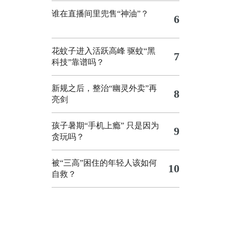
谁在直播间里兜售“神油”？
6
花蚊子进入活跃高峰 驱蚊“黑
7
科技”靠谱吗？
新规之后，整治“幽灵外卖”再
8
亮剑
孩子暑期“手机上瘾” 只是因为
9
贪玩吗？
被“三高”困住的年轻人该如何
10
自救？