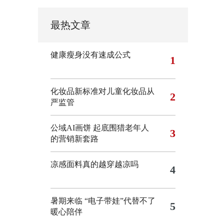
最热文章
健康瘦身没有速成公式
1
化妆品新标准对儿童化妆品从
2
严监管
公域AI画饼 起底围猎老年人
3
的营销新套路
凉感面料真的越穿越凉吗
4
暑期来临 “电子带娃”代替不了
5
暖心陪伴