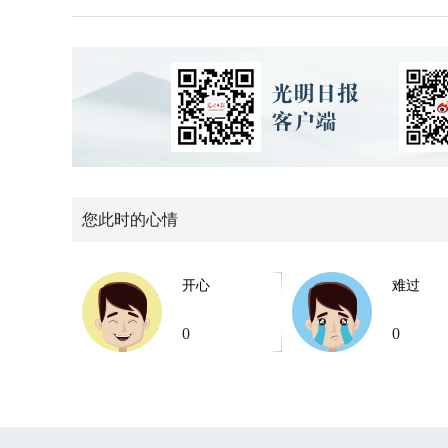
您此时的心情
开心
难过
0
0