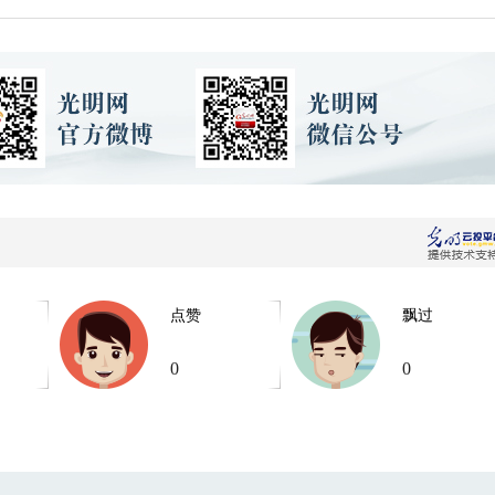
点赞
飘过
0
0