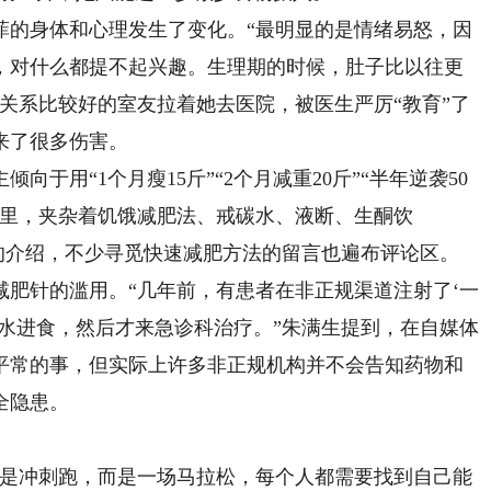
的身体和心理发生了变化。“最明显的是情绪易怒，因
，对什么都提不起兴趣。生理期的时候，肚子比以往更
关系比较好的室友拉着她去医院，被医生严厉“教育”了
来了很多伤害。
用“1个月瘦15斤”“2个月减重20斤”“半年逆袭50
容里，夹杂着饥饿减肥法、戒碳水、液断、生酮饮
”的介绍，不少寻觅快速减肥方法的留言也遍布评论区。
针的滥用。“几年前，有患者在非正规渠道注射了‘一
水进食，然后才来急诊科治疗。”朱满生提到，在自媒体
平常的事，但实际上许多非正规机构并不会告知药物和
全隐患。
是冲刺跑，而是一场马拉松，每个人都需要找到自己能