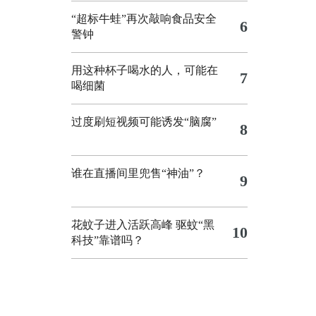
“超标牛蛙”再次敲响食品安全
6
警钟
用这种杯子喝水的人，可能在
7
喝细菌
过度刷短视频可能诱发“脑腐”
8
谁在直播间里兜售“神油”？
9
花蚊子进入活跃高峰 驱蚊“黑
10
科技”靠谱吗？