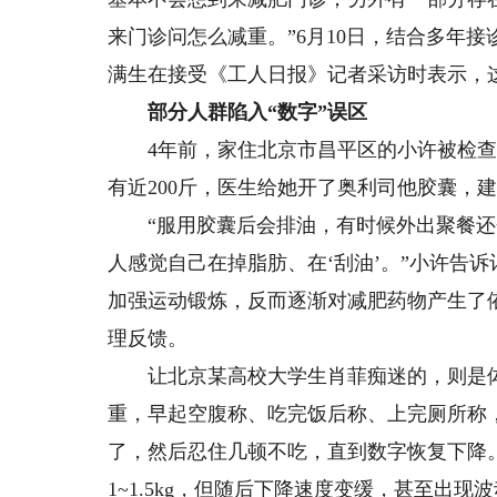
来门诊问怎么减重。”6月10日，结合多年
满生在接受《工人日报》记者采访时表示，
部分人群陷入“数字”误区
4年前，家住北京市昌平区的小许被检查出
有近200斤，医生给她开了奥利司他胶囊，
“服用胶囊后会排油，有时候外出聚餐还
人感觉自己在掉脂肪、在‘刮油’。”小许告
加强运动锻炼，反而逐渐对减肥药物产生了依
理反馈。
让北京某高校大学生肖菲痴迷的，则是体
重，早起空腹称、吃完饭后称、上完厕所称
了，然后忍住几顿不吃，直到数字恢复下降
1~1.5kg，但随后下降速度变缓，甚至出