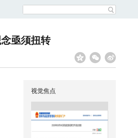
观念亟须扭转
视觉焦点