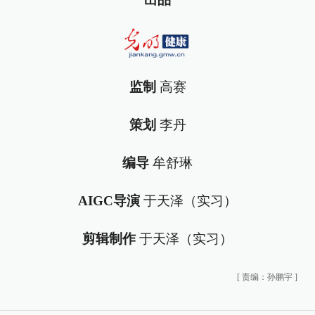
监制
高赛
策划
李丹
编导
牟舒琳
AIGC导演
于天泽（实习）
剪辑制作
于天泽（实习）
[
责编：孙鹏宇
]