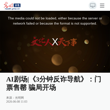
This
is
a
The media could not be loaded, either because the server or
modal
window.
network failed or because the format is not supported.
AI剧场|《3分钟反诈导航》：门
票售罄 骗局开场
来源：光明网
2026-06-08 11:03