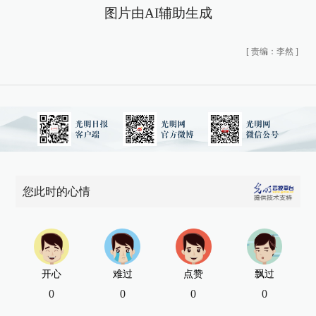
图片由AI辅助生成
[
责编：李然
]
您此时的心情
开心
难过
点赞
飘过
0
0
0
0