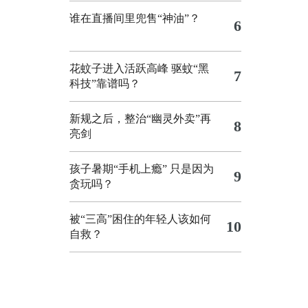
谁在直播间里兜售“神油”？
6
花蚊子进入活跃高峰 驱蚊“黑
7
科技”靠谱吗？
新规之后，整治“幽灵外卖”再
8
亮剑
孩子暑期“手机上瘾” 只是因为
9
贪玩吗？
被“三高”困住的年轻人该如何
10
自救？