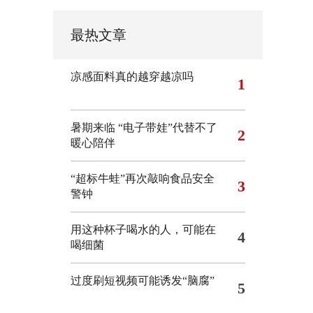
最热文章
凉感面料真的越穿越凉吗
1
暑期来临 “电子带娃”代替不了
2
暖心陪伴
“超标牛蛙”再次敲响食品安全
3
警钟
用这种杯子喝水的人，可能在
4
喝细菌
过度刷短视频可能诱发“脑腐”
5