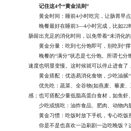
记住这4个“黄金法则”
黄金时间：睡前4小时吃完，让肠胃早点“
晚餐最好在睡前3—4小时完成，比如22时
肠留出充足的消化时间，以免带着“未消化的
黄金分量：吃到七分饱即可，别吃到“撑
晚餐的“满分”状态是七分饱。所谓七分饱
速度也明显变慢。这时候就可以停止进食了，
黄金搭配：优选易消化食物，少吃油腻“
优先吃：蔬菜、全谷物(如燕麦、藜麦、玉
感；也可搭配少量低脂高蛋白食材，如鱼虾
少吃或慎吃：油炸食品、肥肉、动物内脏
黄金习惯：吃饭时放下手机，专心吃饭别
你是不是也喜欢一边刷剧一边吃晚饭？这是