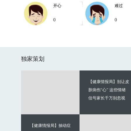
开心
难过
0
0
独家策划
【健康情报局】别让皮
肤病伤“心” 这些情绪
信号家长千万别忽视
【健康情报局】抽动症