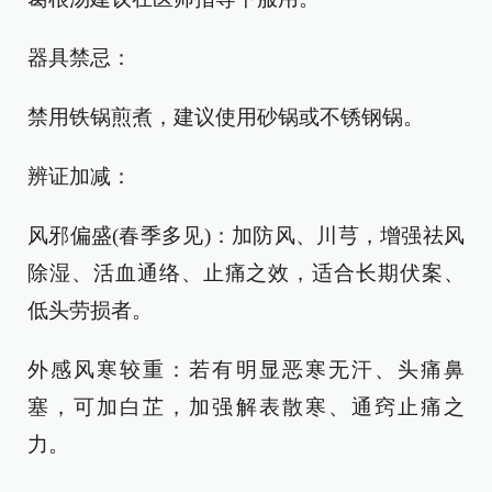
器具禁忌：
禁用铁锅煎煮，建议使用砂锅或不锈钢锅。
辨证加减：
风邪偏盛(春季多见)：加防风、川芎，增强祛风
除湿、活血通络、止痛之效，适合长期伏案、
低头劳损者。
外感风寒较重：若有明显恶寒无汗、头痛鼻
塞，可加白芷，加强解表散寒、通窍止痛之
力。