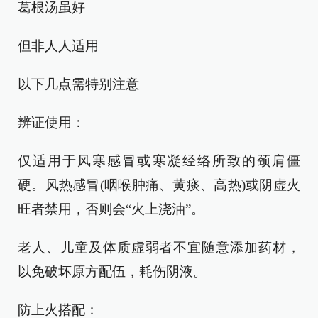
葛根汤虽好
但非人人适用
以下几点需特别注意
辨证使用：
仅适用于风寒感冒或寒凝经络所致的颈肩僵
硬。风热感冒(咽喉肿痛、黄痰、高热)或阴虚火
旺者禁用，否则会“火上浇油”。
老人、儿童及体质虚弱者不宜随意添加药材，
以免破坏原方配伍，耗伤阴液。
防上火搭配：