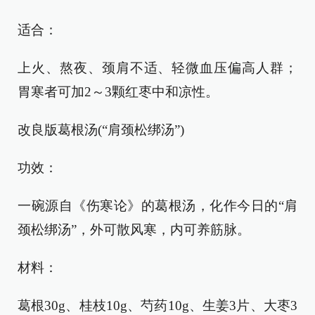
适合：
上火、熬夜、颈肩不适、轻微血压偏高人群；
胃寒者可加2～3颗红枣中和凉性。
改良版葛根汤(“肩颈松绑汤”)
功效：
一碗源自《伤寒论》的葛根汤，化作今日的“肩
颈松绑汤”，外可散风寒，内可养筋脉。
材料：
葛根30g、桂枝10g、芍药10g、生姜3片、大枣3