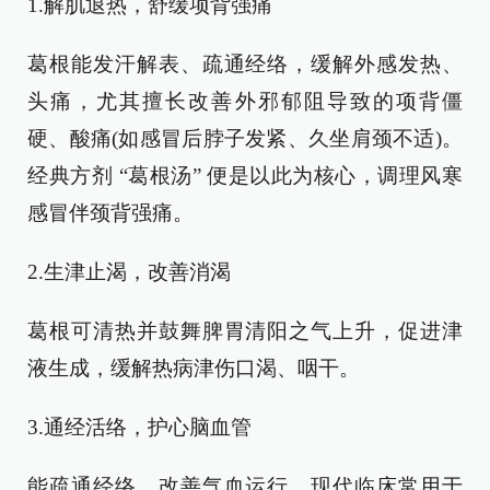
1.解肌退热，舒缓项背强痛
葛根能发汗解表、疏通经络，缓解外感发热、
头痛，尤其擅长改善外邪郁阻导致的项背僵
硬、酸痛(如感冒后脖子发紧、久坐肩颈不适)。
经典方剂 “葛根汤” 便是以此为核心，调理风寒
感冒伴颈背强痛。
2.生津止渴，改善消渴
葛根可清热并鼓舞脾胃清阳之气上升，促进津
液生成，缓解热病津伤口渴、咽干。
3.通经活络，护心脑血管
能疏通经络、改善气血运行，现代临床常用于