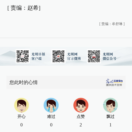
[ 责编：赵希]
[
责编：牟舒琳
]
您此时的心情
开心
难过
点赞
飘过
0
0
2
1