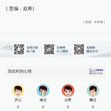
[ 责编：赵希]
[
责编：牟舒琳
]
您此时的心情
开心
难过
点赞
飘过
0
0
0
0