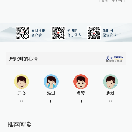
[
责编：牟舒琳
]
您此时的心情
开心
难过
点赞
飘过
0
0
0
0
推荐阅读