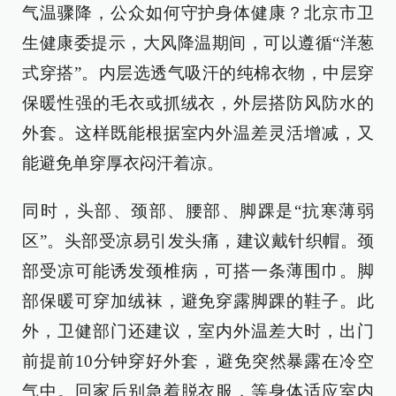
气温骤降，公众如何守护身体健康？北京市卫
生健康委提示，大风降温期间，可以遵循“洋葱
式穿搭”。内层选透气吸汗的纯棉衣物，中层穿
保暖性强的毛衣或抓绒衣，外层搭防风防水的
外套。这样既能根据室内外温差灵活增减，又
能避免单穿厚衣闷汗着凉。
同时，头部、颈部、腰部、脚踝是“抗寒薄弱
区”。头部受凉易引发头痛，建议戴针织帽。颈
部受凉可能诱发颈椎病，可搭一条薄围巾。脚
部保暖可穿加绒袜，避免穿露脚踝的鞋子。此
外，卫健部门还建议，室内外温差大时，出门
前提前10分钟穿好外套，避免突然暴露在冷空
气中。回家后别急着脱衣服，等身体适应室内