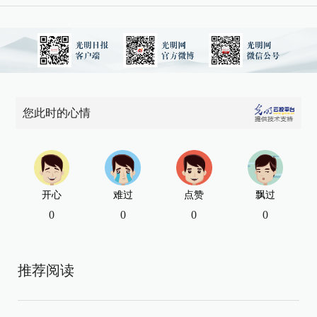
您此时的心情
开心
难过
点赞
飘过
0
0
0
0
推荐阅读