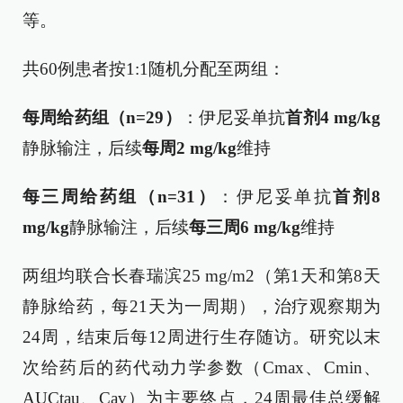
等。
共60例患者按1:1随机分配至两组：
每周给药组（n=29）
：伊尼妥单抗
首剂4 mg/kg
静脉输注，后续
每周2 mg/kg
维持
每三周给药组（n=31）
：伊尼妥单抗
首剂8
mg/kg
静脉输注，后续
每三周6 mg/kg
维持
两组均联合长春瑞滨25 mg/m2（第1天和第8天
静脉给药，每21天为一周期），治疗观察期为
24周，结束后每12周进行生存随访。研究以末
次给药后的药代动力学参数（Cmax、Cmin、
AUCtau、Cav）为主要终点，24周最佳总缓解