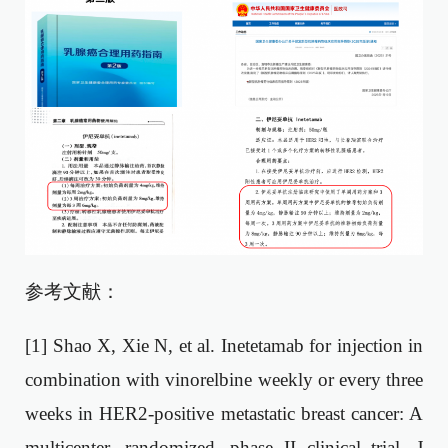
参考文献：
[1] Shao X, Xie N, et al. Inetetamab for injection in
combination with vinorelbine weekly or every three
weeks in HER2-positive metastatic breast cancer: A
multicenter, randomized, phase II clinical trial. J