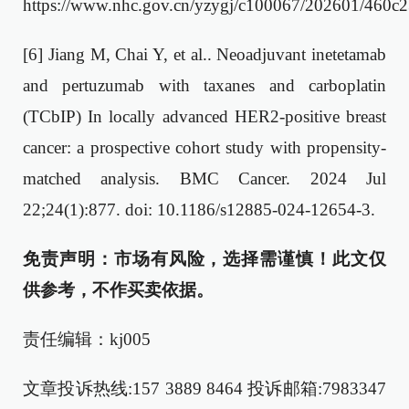
https://www.nhc.gov.cn/yzygj/c100067/202601/460
[6] Jiang M, Chai Y, et al.. Neoadjuvant inetetamab
and pertuzumab with taxanes and carboplatin
(TCbIP) In locally advanced HER2-positive breast
cancer: a prospective cohort study with propensity-
matched analysis. BMC Cancer. 2024 Jul
22;24(1):877. doi: 10.1186/s12885-024-12654-3.
免责声明：市场有风险，选择需谨慎！此文仅
供参考，不作买卖依据。
责任编辑：kj005
文章投诉热线:157 3889 8464 投诉邮箱:7983347