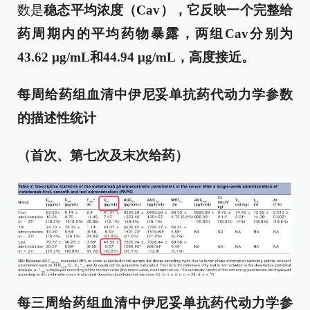
数是
稳态平均浓度（C
av
）
，
它反映一个完整给
药周期内的平均药物暴露，两组C
av
分别为
43.62 μg/mL和44.94 μg/mL，高度接近。
每周给药组血清中伊尼妥单抗药代动力学参数
的描述性统计
（首次、第七次及末次给药）
每三周给药组血清中伊尼妥单抗药代动力学参