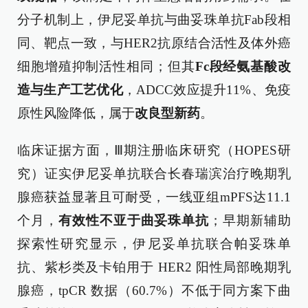
分子机制上，伊尼妥单抗与曲妥珠单抗Fab段相
同、靶点一致，与HER2抗原结合活性及体外癌
细胞增殖抑制活性相同；但其
Fc段经氨基酸改
造与生产工艺优化
，ADCC效应提升11%、免疫
原性风险降低，属于
改良型新药
。
临床证据方面，Ⅲ期注册临床研究（HOPES研
究）证实伊尼妥单抗联合长春瑞滨治疗晚期乳
腺癌获益显著且可耐受，一线亚组mPFS达11.1
个月，
有效性不亚于曲妥珠单抗
；早期新辅助
探索性研究显示，伊尼妥单抗联合帕妥珠单
抗、紫杉类及卡铂用于 HER2 阳性局部晚期乳
腺癌，tpCR 数据（60.7%）不低于同方案下曲