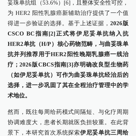
妥珠单抗组（53.6%）[6]，且整体安全性可控，
为 HER2 阳性乳腺癌新辅助治疗提供了一个值
得进一步验证的选择。基于上述证据，
2026版
CSCO BC指南
[
2
]
正式将伊尼妥单抗纳入抗
HER2单抗（H/P）核心药物范畴，与曲妥珠单
抗并列推荐用于HER2阳性晚期乳腺癌一线治
疗；2026版CBCS指南
[
3
]
亦明确改良型生物药
（如伊尼妥单抗）可作为曲妥珠单抗经治后的
选择
，进一步巩固了其在全程治疗管理中的学
术地位。
然而，既往每周给药模式间隔短、与化疗周期
协调难度大，患者长期就医负担较重。在此背
景下，本研究首次系统探索
伊尼妥单抗三周给