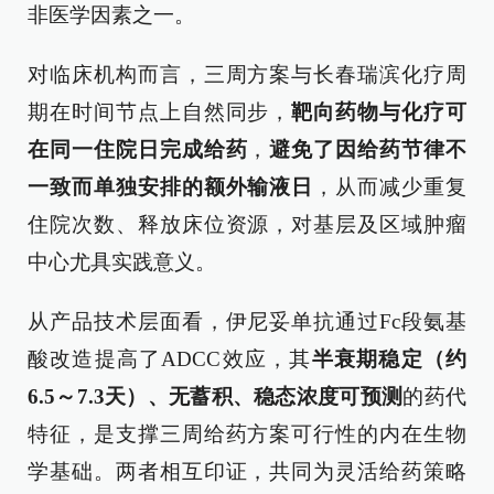
非医学因素之一。
对临床机构而言，三周方案与长春瑞滨化疗周
期在时间节点上自然同步，
靶向药物与化疗可
在同一住院日完成给药
，
避免了因给药节律不
一致而单独安排的额外输液日
，从而减少重复
住院次数、释放床位资源，对基层及区域肿瘤
中心尤具实践意义。
从产品技术层面看，伊尼妥单抗通过Fc段氨基
酸改造提高了ADCC效应，其
半衰期稳定（约
6.5～7.3天）、无蓄积、稳态浓度可预测
的药代
特征，是支撑三周给药方案可行性的内在生物
学基础。两者相互印证，共同为灵活给药策略