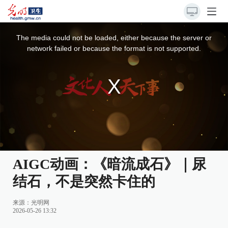
This
is
a
The media could not be loaded, either because the server or
modal
window.
network failed or because the format is not supported.
AIGC动画：《暗流成石》｜尿
结石，不是突然卡住的
来源：光明网
2026-05-26 13:32